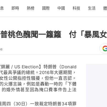
息
即時
熱榜
國際
中國
科技
生活
體
普桃色醜聞一籮籮 付「暴風女
06
麗 / US Election】特朗普（Donald
代最具爭議的總統。2016年大選期間，
女性公開指控性騷擾，但他一直否認。
的火爆言論，例如是轟動一時的「下體
」的婚外情甚至因為掩口費事件告上法
周四（30日）一致裁定特朗普34項罪