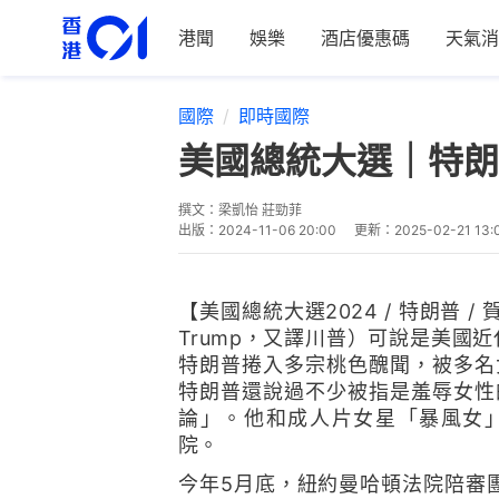
港聞
娛樂
酒店優惠碼
天氣消
國際
即時國際
美國總統大選｜特朗
撰文：
梁凱怡 莊勁菲
出版：
2024-11-06 20:00
更新：
2025-02-21 13:
【美國總統大選2024 / 特朗普 / 賀錦
Trump，又譯川普）可說是美國近
特朗普捲入多宗桃色醜聞，被多名
特朗普還說過不少被指是羞辱女性
論」。他和成人片女星「暴風女
院。
今年5月底，紐約曼哈頓法院陪審團