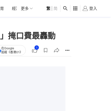
育
經濟
更多
01深圳
繁
觀點
|
简
健康
好食玩飛
登入
女
」掩口費最轟動
1
在Google
追蹤《香港01》