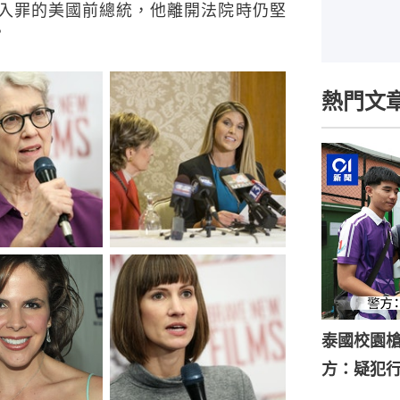
入罪的美國前總統，他離開法院時仍堅
。
熱門文
泰國校園槍
方：疑犯