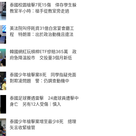
泰國校園槍擊7死15傷 倖存學生躲
教室半小時：槍手從教室旁走過
美法院叫停耗資31億白宮宴會廳工
程 特朗普：出於政治動機且違法
韓國網紅玩槓桿ETF慘賠365萬 政
府急降溫股市 交投量3個月新低
泰國少年槍擊案8死 同學指疑兇面
對欺凌問題 警：仍調查動機中
泰國足球賽遇雷擊 24歲球員遭擊中
身亡 另有12人受傷｜慎入
泰國少年槍擊案增至最少8死 總理
矢言收緊槍管