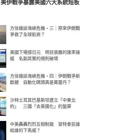
：美伊戰爭暴露美國六大系統短板
方信雄談海峽危機・三｜原來伊朗戰
爭救了全球航商？
美國下場撐日元 明目張膽的匯率操
縱 名副其實的規則破壞
方信雄談海峽危機・四｜伊朗戰爭新
斷鏈 自動化碼頭真是萬靈丹？
沙特土耳其巴基斯坦建立「中東北
約」 三國「去美國化」的盤算
中美轟轟烈烈互相制裁 習特會前誰
給誰的下馬威？