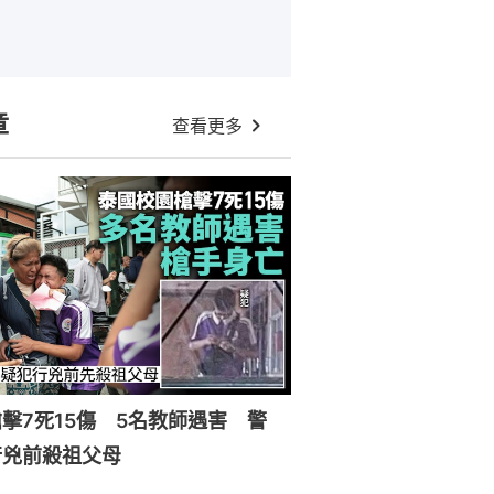
章
查看更多
擊7死15傷 5名教師遇害 警
行兇前殺祖父母