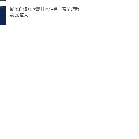
颱風白海豚吹襲日本沖繩 當局疏散
逾26萬人