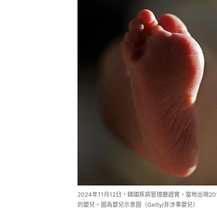
2024年11月12日，韓國疾病管理廳證實，當地出現
的嬰兒。圖為嬰兒示意圖（Getty/非涉事嬰兒）