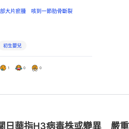
部大片瘀腫 咳到一節肋骨斷裂
初生嬰兒
1
0
0
關日華指H3病毒株或變異 嚴