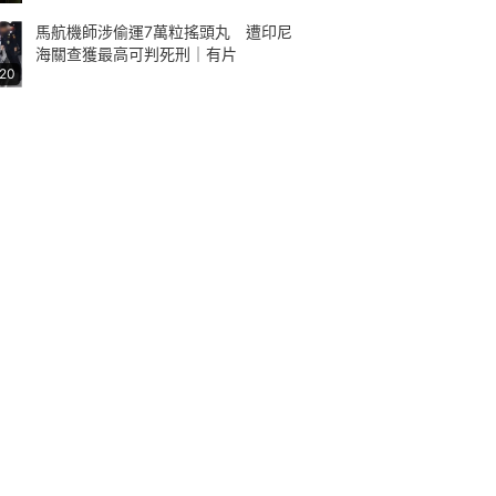
馬航機師涉偷運7萬粒搖頭丸 遭印尼
海關查獲最高可判死刑｜有片
:20