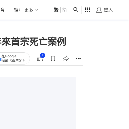
育
經濟
更多
01深圳
繁
觀點
|
简
健康
好食玩飛
登入
女
年來首宗死亡案例
7
在Google
追蹤《香港01》