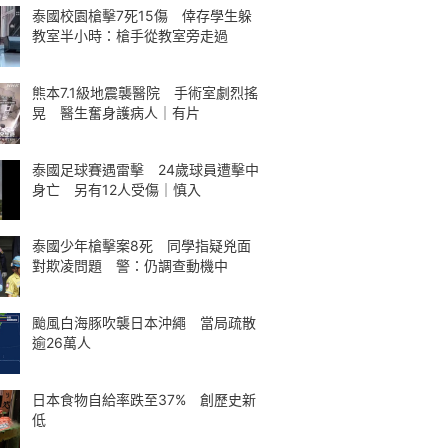
泰國校園槍擊7死15傷 倖存學生躲
教室半小時：槍手從教室旁走過
熊本7.1級地震襲醫院 手術室劇烈搖
晃 醫生奮身護病人｜有片
泰國足球賽遇雷擊 24歲球員遭擊中
身亡 另有12人受傷｜慎入
泰國少年槍擊案8死 同學指疑兇面
對欺凌問題 警：仍調查動機中
颱風白海豚吹襲日本沖繩 當局疏散
逾26萬人
日本食物自給率跌至37% 創歷史新
低