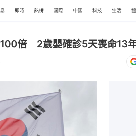
息
即時
熱榜
國際
中國
科技
生活
體
100倍 2歲嬰確診5天喪命13
2