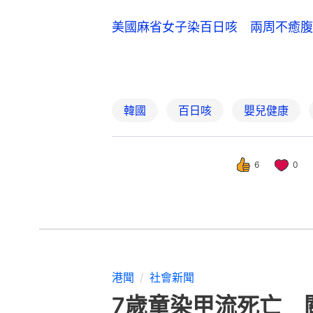
美國麻省女子染百日咳 兩周不癒腹
韓國
百日咳
嬰兒健康
6
0
港聞
社會新聞
7歲童染甲流死亡 