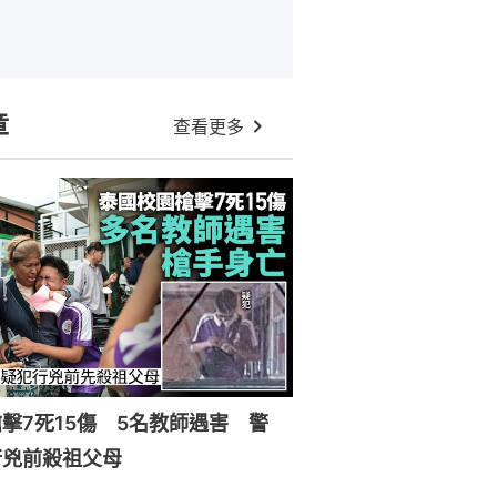
章
查看更多
擊7死15傷 5名教師遇害 警
行兇前殺祖父母