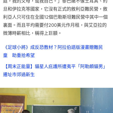
庭，我的父母，或我自己。」黎巴嫩不像土耳其、約
旦和伊拉克等國家，它沒有正式的敘利亞難民營，敘
利亞人只可住在全國12個巴勒斯坦難民營中其中一個
裏面。而且平均需要付200美元作月租，與艾亞拉的
微薄時薪相比，稱得上巨額。
《足球小將》成反恐教材？阿拉伯語版漫畫贈難民
童 助重拾希望
【周末正能量】貓星人庇護所遭夷平「阿勒頗貓男」
遷址市郊過新生