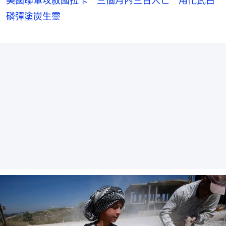
美國聯軍攻敘國拉卡 三個月內三百人亡 用化武白
磷彈塗炭生靈