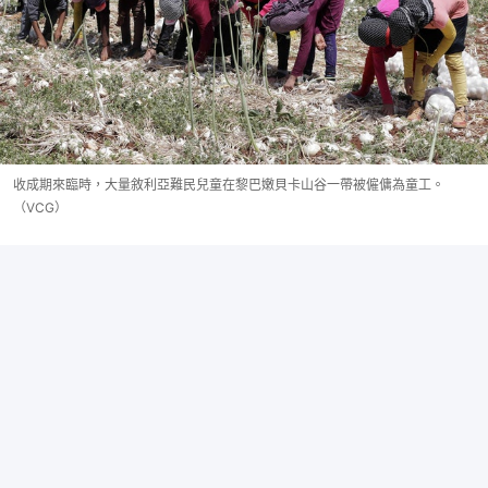
收成期來臨時，大量敘利亞難民兒童在黎巴嫩貝卡山谷一帶被僱傭為童工。
（VCG）