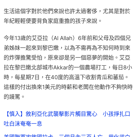
生活這個字對於他們來說也許太過奢侈，尤其是對於
年紀輕輕便要背負家庭重擔的孩子來說。
今年13歲的艾亞拉（Al Allah）6年前和父母及四個兄
弟姊妹一起來到黎巴嫩，以為不需再為不知何時到來
的炸彈擔驚受怕，原來卻是另一個惡夢的開始。艾亞
拉在黎巴嫩北部城市Akkar的一個農場打工，每日8小
時，每星期7日，在40度的高溫下收割青瓜和蕃茄。
這樣的付出換來1美元的時薪和老闆在他動作不夠快時
的謾罵。
【慎入】敘利亞化武襲擊影片觸目驚心 小孩掙扎口
吐白沫奄奄一息