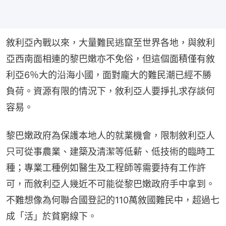
敘利亞內戰以來，大量難民逃竄至世界各地，與敘利
亞西南面相連的黎巴嫩亦不免俗，但這個面積僅有敘
利亞6％大的沿海小國，面對龐大的難民潮已經不勝
負荷。資源有限的情況下，敘利亞人要掙扎求存談何
容易。
黎巴嫩政府為保護本地人的就業機會，限制敘利亞人
只可從事農業、建築及清潔等低薪、低技術的臨時工
種；專業工種例如醫生及工程師等需要持有工作許
可，而敘利亞人幾近不可能從黎巴嫩政府手中拿到。
不難想像為何聯合國登記的110萬敘國難民中，超過七
成「活」於貧窮線下。