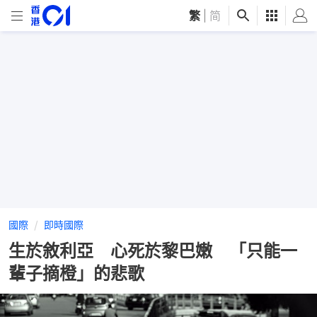
繁
|
简
國際
即時國際
生於敘利亞 心死於黎巴嫩 「只能一
輩子摘橙」的悲歌