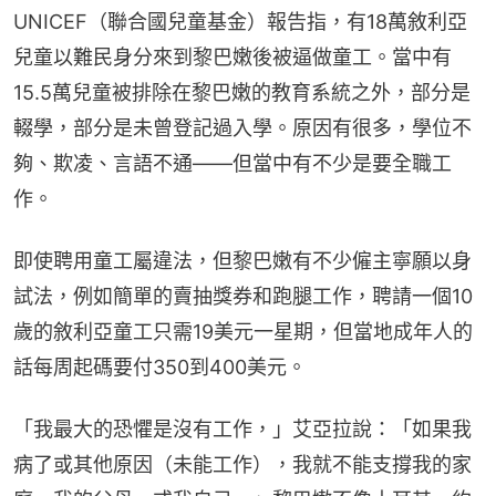
UNICEF（聯合國兒童基金）報告指，有18萬敘利亞
兒童以難民身分來到黎巴嫩後被逼做童工。當中有
15.5萬兒童被排除在黎巴嫩的教育系統之外，部分是
輟學，部分是未曾登記過入學。原因有很多，學位不
夠、欺凌、言語不通——但當中有不少是要全職工
作。
即使聘用童工屬違法，但黎巴嫩有不少僱主寧願以身
試法，例如簡單的賣抽獎券和跑腿工作，聘請一個10
歲的敘利亞童工只需19美元一星期，但當地成年人的
話每周起碼要付350到400美元。
「我最大的恐懼是沒有工作，」艾亞拉說：「如果我
病了或其他原因（未能工作），我就不能支撐我的家