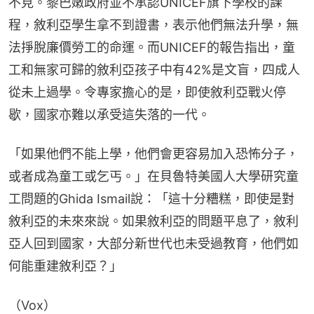
不見。黎巴嫩政府並不承認UNICEF旗下學校的課
程，敘利亞學生拿不到證書，表示他們無法升學，無
法掙脫廉價勞工的命運。而UNICEF的報告指出，童
工和無家可歸的敘利亞孩子中有42%是文盲，四成人
從未上過學。令專家擔心的是，即使敘利亞戰火停
歇，國家亦難以承受這失落的一代。
「如果他們不能上學，他們會更容易加入恐怖分子，
或者成為童工或乞丐。」在貝魯特美國人大學研究童
工問題的Ghida Ismail說：「這十分糟糕，即使是對
敘利亞的未來來說。如果敘利亞的問題平息了，敘利
亞人回到國家，大部分新世代也未受過教育，他們如
何能重建敘利亞？」
（Vox）