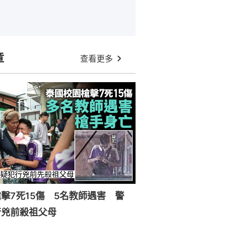
章
查看更多
擊7死15傷 5名教師遇害 警
行兇前殺祖父母