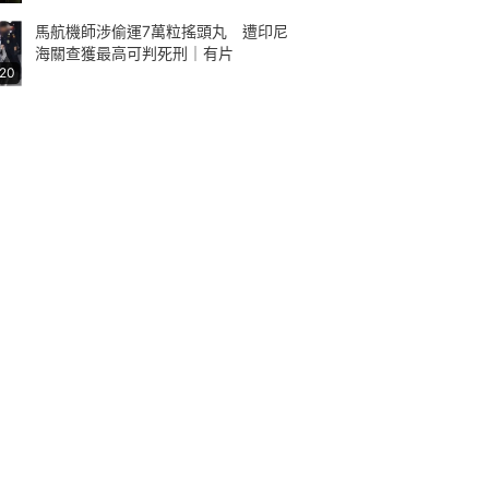
馬航機師涉偷運7萬粒搖頭丸 遭印尼
海關查獲最高可判死刑｜有片
:20