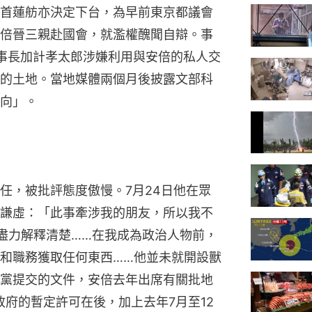
首蓮舫亦決定下台，為早前東京都議會
倍晉三親赴國會，就濫權醜聞自辯。事
事長加計孝太郎涉嫌利用與安倍的私人交
的土地。當地媒體兩個月後披露文部科
向」。
任，被批評態度傲慢。7月24日他在眾
謙虛：「此事牽涉我的朋友，所以我不
盡力解釋清楚……在我成為政治人物前，
和職務獲取任何東西……他並未就開設獸
黨提交的文件，安倍去年出席有關批地
政府的暫定許可在後，加上去年7月至12