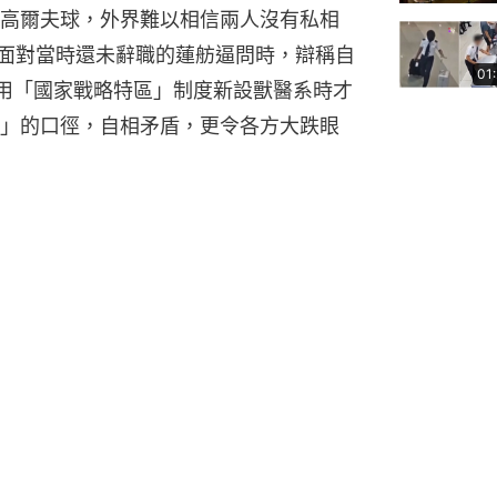
高爾夫球，外界難以相信兩人沒有私相
倍面對當時還未辭職的蓮舫逼問時，辯稱自
01
利用「國家戰略特區」制度新設獸醫系時才
」的口徑，自相矛盾，更令各方大跌眼