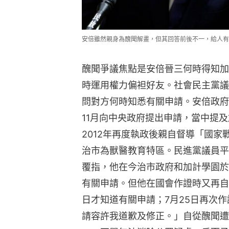
安倍雖然親身為醜聞解畫，但其回答前後不一，給人有
醜聞爭議焦點是安倍晉三何時得知加
時運用權力偏袒好友。社會民主黨議
問對方何時知悉有關申請。安倍政府
11月向中央政府提出申請，當中提
2012年再度執政後親自督導「國家
治市為獸醫教育特區。民進黨議員平
覆指，他在今治市政府和加計學園於
有關申請。但他在國會作證時又再自相
日才知道有關申請；7月25日再次
請容許我道歉及修正。」自從醜聞遭