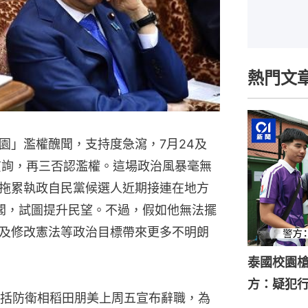
熱門文
園」濫權醜聞，支持度急瀉，7月24及
質詢，再三否認濫權。這場政治風暴毫無
拖累執政自民黨候選人近期接連在地方
閣，試圖提升民望。不過，假如他無法擺
及修改憲法等政治目標帶來更多不明朗
泰國校園槍
方：疑犯
括防衛相稻田朋美上周五宣布辭職，為