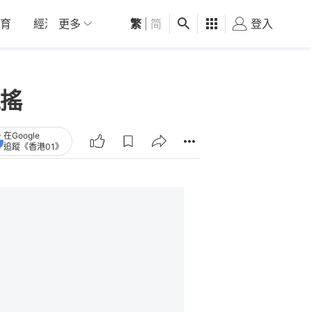
育
經濟
更多
01深圳
繁
觀點
|
简
健康
好食玩飛
登入
女
搖
在Google
追蹤《香港01》