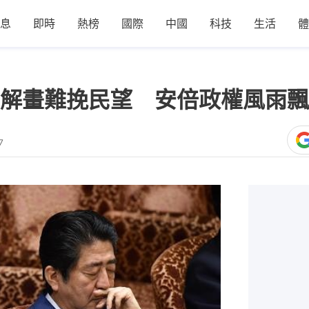
息
即時
熱榜
國際
中國
科技
生活
體
解畫難挽民望 安倍政權風雨飄
7