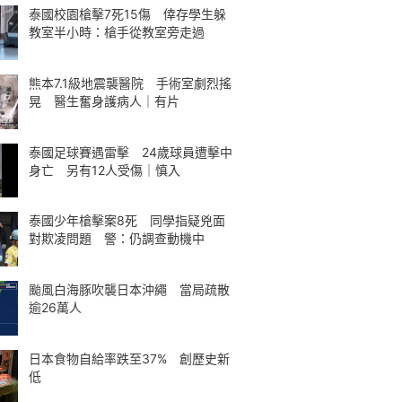
泰國校園槍擊7死15傷 倖存學生躲
教室半小時：槍手從教室旁走過
熊本7.1級地震襲醫院 手術室劇烈搖
晃 醫生奮身護病人｜有片
泰國足球賽遇雷擊 24歲球員遭擊中
身亡 另有12人受傷｜慎入
泰國少年槍擊案8死 同學指疑兇面
對欺凌問題 警：仍調查動機中
颱風白海豚吹襲日本沖繩 當局疏散
逾26萬人
日本食物自給率跌至37% 創歷史新
低