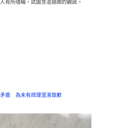
人有所隱瞞，試圖含混過關的觀感。
矛盾 為未有疏理混淆致歉