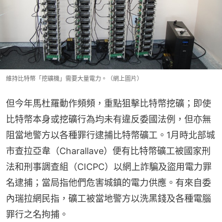
維持比特幣「挖礦機」需要大量電力。（網上圖片）
但今年馬杜羅動作頻頻，重點狙擊比特幣挖礦；即使
比特幣本身或挖礦行為均未有違反委國法例，但亦無
阻當地警方以各種罪行逮捕比特幣礦工。1月時北部城
市查拉亞韋（Charallave）便有比特幣礦工被國家刑
法和刑事調查組（CICPC）以網上詐騙及盜用電力罪
名逮捕；當局指他們危害城鎮的電力供應。有來自委
內瑞拉網民指，礦工被當地警方以洗黑錢及各種電腦
罪行之名拘捕。