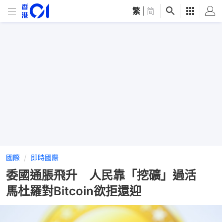
繁
|
简
國際
即時國際
委國通脹飛升 人民靠「挖礦」過活
馬杜羅對Bitcoin欲拒還迎