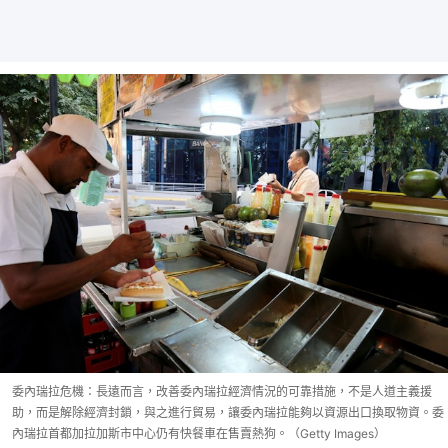
委內瑞拉危機：長遠而言，改善委內瑞拉經濟情況的可靠措施，不是人道主義援
助，而是解除經濟封鎖，與之進行貿易，讓委內瑞拉能夠以資源出口換取物資。委
內瑞拉首都加拉加斯市中心仍有快餐車在售賣熱狗。（Getty Images）