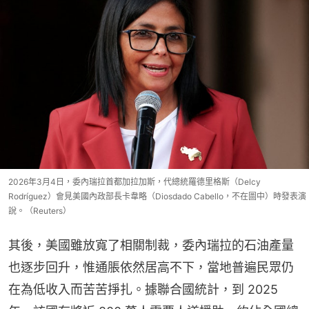
2026年3月4日，委內瑞拉首都加拉加斯，代總統羅德里格斯（Delcy
Rodríguez）會見美國內政部長卡韋略（Diosdado Cabello，不在圖中）時發表演
說。（Reuters）
其後，美國雖放寬了相關制裁，委內瑞拉的石油產量
也逐步回升，惟通脹依然居高不下，當地普遍民眾仍
在為低收入而苦苦掙扎。據聯合國統計，到 2025 