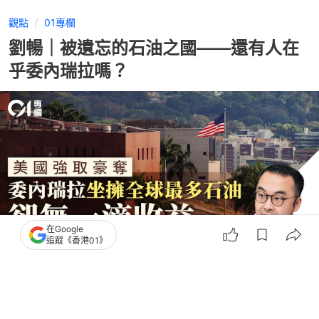
3
0
2
0
0
觀點
01專欄
劉暢｜被遺忘的石油之國——還有人在
乎委內瑞拉嗎？
在Google
追蹤《香港01》