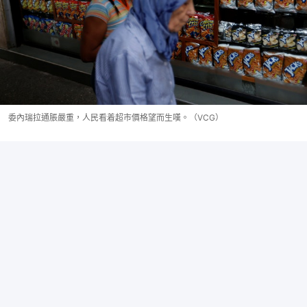
委內瑞拉通脹嚴重，人民看着超市價格望而生嘆。（VCG）