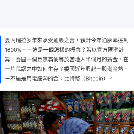
委內瑞拉多年來承受通脹之苦，預計今年通脹率達到
1600%－－這是一個怎樣的概念？若以官方匯率計
算，委國一個巨無霸便等於當地人半個月的薪金，在
一片荒謬之中如何生存？委國近年興起一股淘金熱－
－不過是用電腦淘的金：比特幣（Bitcoin）。