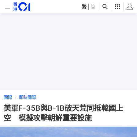
繁
|
简
國際
即時國際
美軍F-35B與B-1B破天荒同抵韓國上
空 模擬攻擊朝鮮重要設施