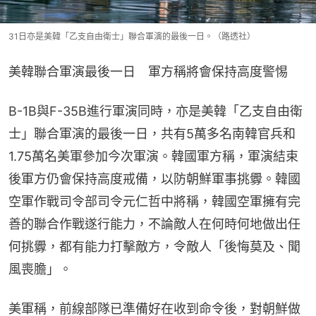
31日亦是美韓「乙支自由衛士」聯合軍演的最後一日。（路透社）
美韓聯合軍演最後一日　軍方稱將會保持高度警惕
B-1B與F-35B進行軍演同時，亦是美韓「乙支自由衛
士」聯合軍演的最後一日，共有5萬多名南韓官兵和
1.75萬名美軍參加今次軍演。韓國軍方稱，軍演結束
後軍方仍會保持高度戒備，以防朝鮮軍事挑釁。韓國
空軍作戰司令部司令元仁哲中將稱，韓國空軍擁有完
善的聯合作戰遂行能力，不論敵人在何時何地做出任
何挑釁，都有能力打擊敵方，令敵人「後悔莫及、聞
風喪膽」。
美軍稱，前線部隊已準備好在收到命令後，對朝鮮做