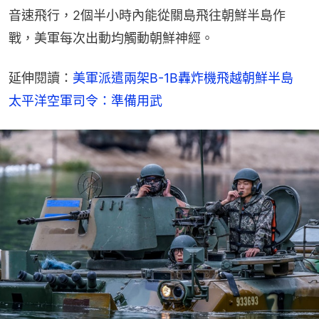
音速飛行，2個半小時內能從關島飛往朝鮮半島作
戰，美軍每次出動均觸動朝鮮神經。
延伸閱讀：
美軍派遣兩架B-1B轟炸機飛越朝鮮半島　
太平洋空軍司令：準備用武