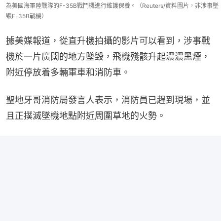
為美國海軍陸戰隊的F-35B戰鬥機進行維護保養。（Reuters/資料圖片，非涉事墜
毀F-35B戰機）
據美媒報道，從直升機拍攝的影片可以看到，涉事戰
機於一片廣闊的地方墜毀，飛機殘骸升起濃濃黑煙，
附近停放着多輛軍車和消防車。
聖地牙哥消防局發言人表示，消防員已趕到現場，並
且正撲滅墜機地點附近周圍草地的火勢。