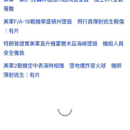
罹難
美軍F/A-18戰機華盛頓州墜毀 飛行員彈射逃生輕傷
｜有片
特朗普證實美軍直升機霍爾木茲海峽墜毀 機組人員
安全獲救
美軍2戰機空中表演時相撞 墜地爆炸冒火球 機師
彈射逃生｜有片