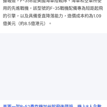
據報道，F-35B是美國海軍陸戰隊、海軍和空軍所使
用的先進戰機，該型號的F-35戰機配備專為短距起飛
的引擎，以及具備垂直降落能力，造價成本約為1.09
億美元（約8.5億港元）。
美軍一架B-52轟炸機加州起飛後墜毀 機上8人全數