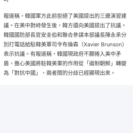
報道稱，韓國軍方此前拒絕了美國提出的三邊演習建
議。在美中對峙發生後，韓方還向美國提出了抗議。
韓國國防部長官安圭伯和聯合參謀本部議長陳永承分
別打電話給駐韓美軍司令布倫森（Xavier Brunson）
表示抗議。有報道稱，韓國現政府不願捲入美中矛
盾，擔心美國將駐韓美軍的作用從「遏制朝鮮」轉變
為「對抗中國」，兩者間的分歧已經顯現出來。