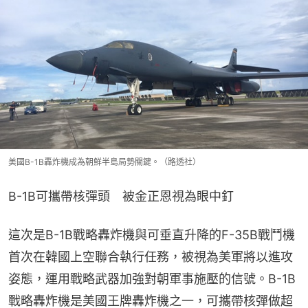
美國B-1B轟炸機成為朝鮮半島局勢關鍵。（路透社）
B-1B可攜帶核彈頭　被金正恩視為眼中釘
這次是B-1B戰略轟炸機與可垂直升降的F-35B戰鬥機
首次在韓國上空聯合執行任務，被視為美軍將以進攻
姿態，運用戰略武器加強對朝軍事施壓的信號。B-1B
戰略轟炸機是美國王牌轟炸機之一，可攜帶核彈做超