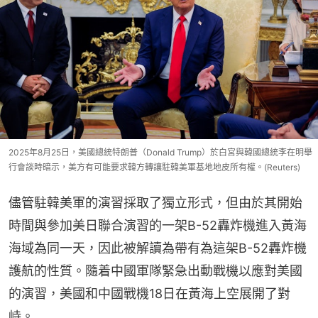
2025年8月25日，美國總統特朗普（Donald Trump）於白宮與韓國總統李在明舉
行會談時暗示，美方有可能要求韓方轉讓駐韓美軍基地地皮所有權。(Reuters)
儘管駐韓美軍的演習採取了獨立形式，但由於其開始
時間與參加美日聯合演習的一架B-52轟炸機進入黃海
海域為同一天，因此被解讀為帶有為這架B-52轟炸機
護航的性質。隨着中國軍隊緊急出動戰機以應對美國
的演習，美國和中國戰機18日在黃海上空展開了對
峙。