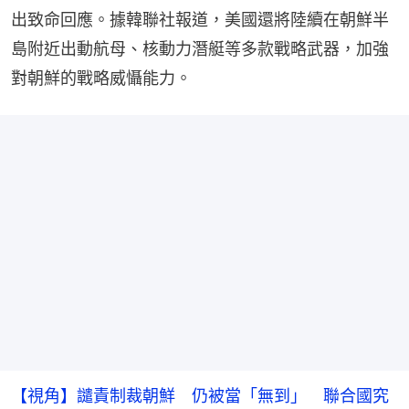
出致命回應。據韓聯社報道，美國還將陸續在朝鮮半
島附近出動航母、核動力潛艇等多款戰略武器，加強
對朝鮮的戰略威懾能力。
【視角】譴責制裁朝鮮 仍被當「無到」 聯合國究