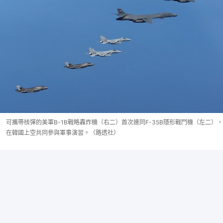
可攜帶核彈的美軍B-1B戰略轟炸機（右二）首次連同F-35B隱形戰鬥機（左二），
在韓國上空共同參與軍事演習。（路透社）