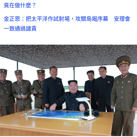
竟在做什麼？
金正恩：把太平洋作試射場，攻關島揭序幕 安理會
一致通過譴責