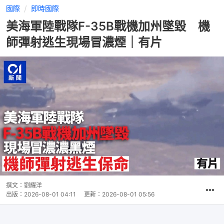
國際
即時國際
美海軍陸戰隊F-35B戰機加州墜毀 機
師彈射逃生現場冒濃煙｜有片
撰文：
劉耀洋
出版：
2026-08-01 04:11
更新：
2026-08-01 05:56