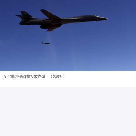
B-1B戰略轟炸機投放炸彈。（路透社）