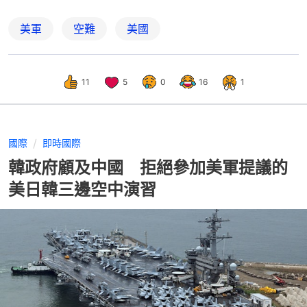
美軍
空難
美國
11
5
0
16
1
國際
即時國際
韓政府顧及中國 拒絕參加美軍提議的
美日韓三邊空中演習