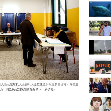
巴第大區及威尼托大區都以大比數通過爭取更多自治權。兩區主
力。圖為民眾到米蘭票站投票。（路透社）