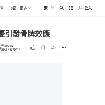
育
經濟
更多
01深圳
繁
觀點
|
简
健康
好食玩飛
登入
女
憂引發骨牌效應
在Google
追蹤《香港01》