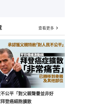
章
查看更多
赦不公平「對父親聲譽並非好
露拜登癌細胞擴散