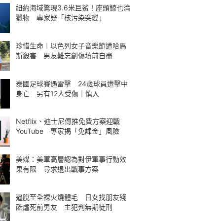
紐約海域驚現3.6米巨鯊！座頭鯨也淪
獵物 專家疑「核污染突變」
珍惜生命︱以色列女子音樂節遭哈馬
斯殺害 男友難忘創傷墳前自盡
泰國足球賽遇雷擊 24歲球員遭擊中
身亡 另有12人受傷｜慎入
Netflix、迪士尼傳推免費方案迎戰
YouTube 專家揭「免課金」風險
美媒：美軍高層認為對伊軍事行動效
果有限 尋求退出戰事方案
逼脫至全裸火燒體毛 日女找朋友殘
酷虐死前男友 主犯判無期徒刑