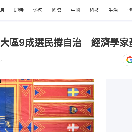
息
即時
熱榜
國際
中國
科技
生活
體
大區9成選民撐自治 經濟學家
43