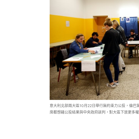
意大利北部兩大區10月22日舉行無約束力公投，倫
席都想藉公投結果與中央政府談判，對大區下放更多權