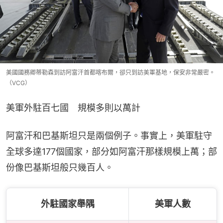
美國國務卿蒂勒森到訪阿富汗首都喀布爾，卻只到訪美軍基地，保安非常嚴密。
（VCG）
美軍外駐百七國　規模多則以萬計
阿富汗和巴基斯坦只是兩個例子。事實上，美軍駐守
全球多達177個國家，部分如阿富汗那樣規模上萬；部
份像巴基斯坦般只幾百人。
外駐國家舉隅
美軍人數