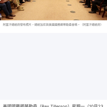
阿富汗總統府發布照片，總統加尼與美國國務卿蒂勒森會晤。（阿富汗總統府）
美國國務卿蒂勒森（Rex Tillerson）星期一（10月23