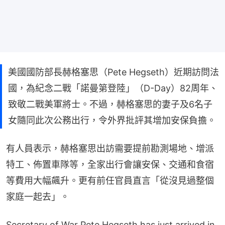
美國國防部長赫格塞思（Pete Hegseth）近期訪問法
國，為紀念二戰「諾曼第登陸」（D-Day）82周年、
致敬二戰美軍將士。不過，赫格塞思的妻子及6名子
女隨同此次公務出行，令外界批評其增加安保負擔。
有人員表示，赫格塞思出訪需要提前勘測場地、增派
特工、佈置車隊等，全家出行會讓安保、交通和食宿
等費用大幅飆升。更有前任官員直言「從沒見過整個
家庭一起去」。
Secretary of War Pete Hegseth has just arrived in