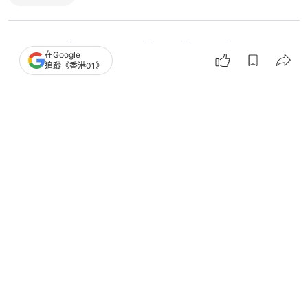
3
0
0
15
3
在Google
追蹤《香港01》
國際
即時國際
特朗普訪華前夕 美國特勤局車輛現身
北京街頭