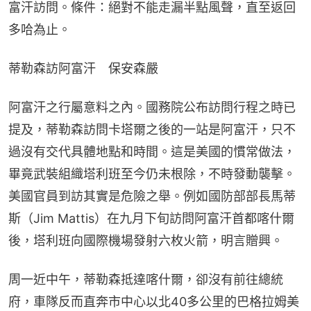
富汗訪問。條件：絕對不能走漏半點風聲，直至返回
多哈為止。
蒂勒森訪阿富汗　保安森嚴
阿富汗之行屬意料之內。國務院公布訪問行程之時已
提及，蒂勒森訪問卡塔爾之後的一站是阿富汗，只不
過沒有交代具體地點和時間。這是美國的慣常做法，
畢竟武裝組織塔利班至今仍未根除，不時發動襲擊。
美國官員到訪其實是危險之舉。例如國防部部長馬蒂
斯（Jim Mattis）在九月下旬訪問阿富汗首都喀什爾
後，塔利班向國際機場發射六枚火箭，明言贈興。
周一近中午，蒂勒森抵達喀什爾，卻沒有前往總統
府，車隊反而直奔市中心以北40多公里的巴格拉姆美