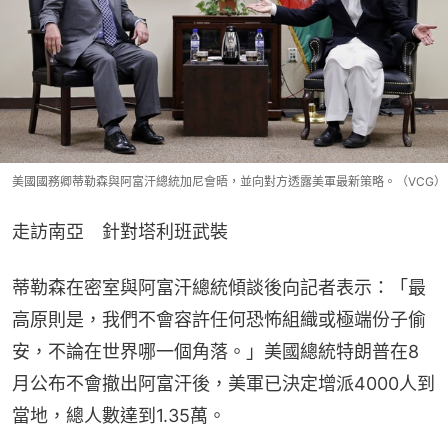
美國國務卿蒂勒森與阿富汗總統加尼會晤，並向對方透露美軍最新策略。（VCG）
走訪南亞　針對塔利班武裝
蒂勒森在密室與阿富汗總統傾談後向記者表示：「最
高原則是，我們不會容許任何恐怖組織或極端份子偷
安，不論在世界哪一個角落。」美國總統特朗普在8
月公布不會撤出阿富汗後，美軍已決定增派4000人到
當地，總人數達到1.35萬。