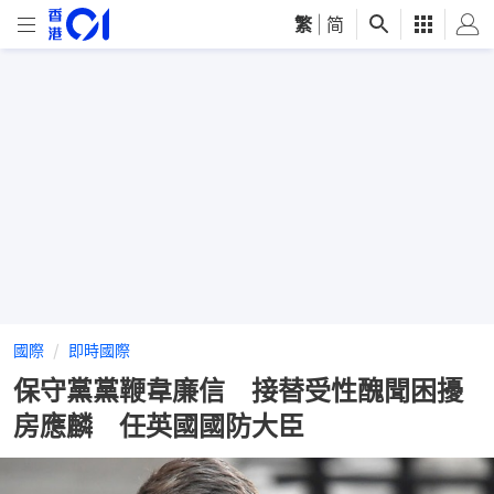
繁
|
简
國際
即時國際
保守黨黨鞭韋廉信 接替受性醜聞困擾
房應麟 任英國國防大臣