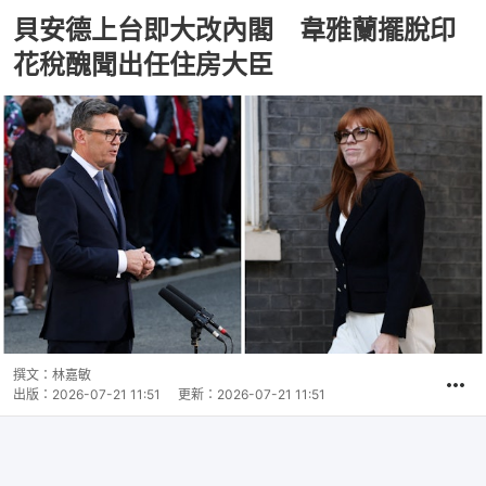
貝安德上台即大改內閣 韋雅蘭擺脫印
花稅醜聞出任住房大臣
撰文：
林嘉敏
出版：
2026-07-21 11:51
更新：
2026-07-21 11:51