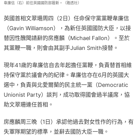
韋廉信（右）前往英國國防部履新。（路透社）
英國首相文翠珊周四（2日）任命保守黨黨鞭韋廉信
（Gavin Williamson），為新任英國國防大臣，以接
替因性醜聞請辭的房應麟（Michael Fallon）。至於
其黨鞭一職，則會由其副手Julian Smith接替。
現年41歲的韋廉信自去年起擔任黨鞭，負責替首相維
持保守黨於議會內的紀律。韋廉信亦在6月的英國大
選中，負責與北愛爾蘭的民主統一黨（Democratic 
Unionist Party）談判，成功取得國會過半議席，協
助文翠珊連任首相。
房應麟周三晚（1日）承認他過去對女性作的行為，有
失軍隊期望的標準，並辭去國防大臣一職。