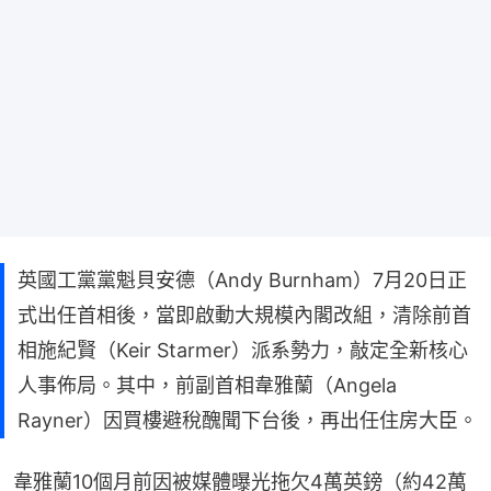
英國工黨黨魁貝安德（Andy Burnham）7月20日正
式出任首相後，當即啟動大規模內閣改組，清除前首
相施紀賢（Keir Starmer）派系勢力，敲定全新核心
人事佈局。其中，前副首相韋雅蘭（Angela
Rayner）因買樓避稅醜聞下台後，再出任住房大臣。
韋雅蘭10個月前因被媒體曝光拖欠4萬英鎊（約42萬