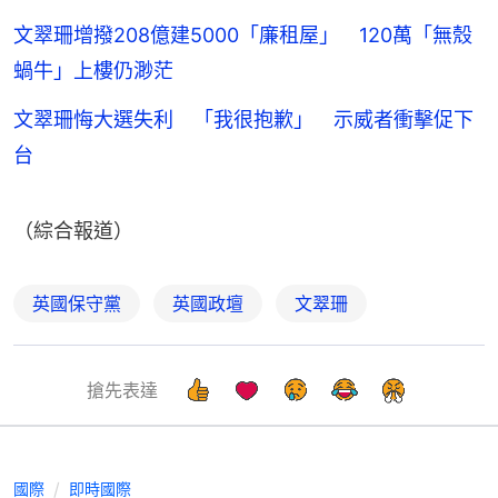
文翠珊增撥208億建5000「廉租屋」 120萬「無殼
蝸牛」上樓仍渺茫
文翠珊悔大選失利 「我很抱歉」 示威者衝擊促下
台
（綜合報道）
英國保守黨
英國政壇
文翠珊
搶先表達
國際
即時國際