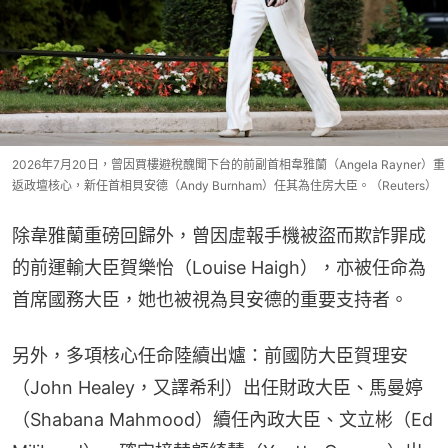
2026年7月20日，曾因買樓避稅醜聞下台的前副首相韋雅蘭（Angela Rayner）重
返政壇核心，新任首相貝安德（Andy Burnham）任其為住房大臣。（Reuters）
除韋雅蘭重磅回歸外，曾因虛報手機被盜而欺詐罪成
的前運輸大臣賀樂怡（Louise Haigh），亦被任命為
首席國務大臣，她也被視為貝安德的重要支持者。
另外，多項核心任命陸續出爐：前國防大臣賀理安
（John Healey，又譯希利）出任財政大臣、馬曼婷
（Shabana Mahmood）續任內政大臣、文立彬（Ed 