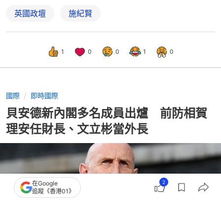
英國政壇
施紀賢
1
0
0
1
0
國際
即時國際
貝安德新內閣多名成員出爐 前防相賀
理安任財長、文立彬當外長
2
在Google
追蹤《香港01》