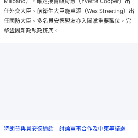
Miliband），確定接替顧綺慧（Yvette Cooper）出
任外交大臣、前衛生大臣施卓添（Wes Streeting）出
任國防大臣。多名貝安德盟友亦入閣掌重要職位，完
整鞏固新政執政班底。
特朗普與貝安德通話 討論軍事合作及中東等議題