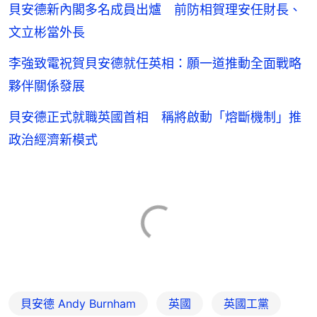
貝安德新內閣多名成員出爐 前防相賀理安任財長、
文立彬當外長
李強致電祝賀貝安德就任英相：願一道推動全面戰略
夥伴關係發展
貝安德正式就職英國首相 稱將啟動「熔斷機制」推
政治經濟新模式
貝安德 Andy Burnham
英國
英國工黨