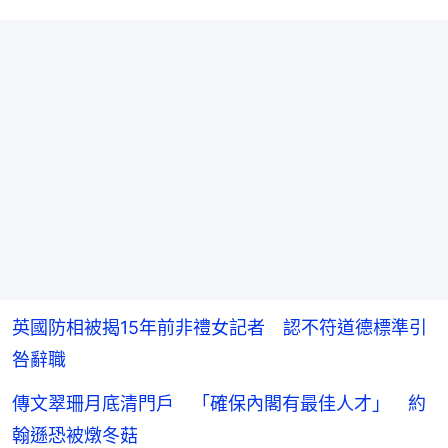
英國防相被揭15年前非禮女記者 認不符道德標準引
咎辭職
傳文翠珊月底清門戶 「確保內閣有最佳人才」 約
翰遜恐被燉冬菇