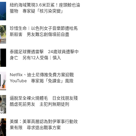
紐約海域驚現3.6米巨鯊！座頭鯨也淪
獵物 專家疑「核污染突變」
珍惜生命︱以色列女子音樂節遭哈馬
斯殺害 男友難忘創傷墳前自盡
泰國足球賽遇雷擊 24歲球員遭擊中
身亡 另有12人受傷｜慎入
Netflix、迪士尼傳推免費方案迎戰
YouTube 專家揭「免課金」風險
逼脫至全裸火燒體毛 日女找朋友殘
酷虐死前男友 主犯判無期徒刑
美媒：美軍高層認為對伊軍事行動效
果有限 尋求退出戰事方案