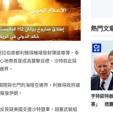
熱門文
特阿拉伯首都利雅得機場發射彈道導彈，幸
心地帶首度成為襲擊目標。沙特就此採
邊界。
關閉與也門的海陸空邊界。利雅得政府譴
報復伊朗。
亨特認特
事」 透
反質疑美國支援沙特盟軍。胡塞武裝組