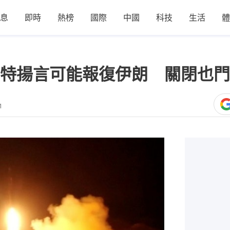
息
即時
熱榜
國際
中國
科技
生活
體
特揚言可能報復伊朗 關閉也門
1