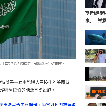
亨特認特
事」 透
拉伯駐土耳其伊斯坦堡領事館上方隨風飄揚的沙特國旗。
在沙特部署一套由希臘人員操作的美國製
沙特阿拉伯的能源基礎設施。
聯軍凌晨發表聲明說，聯軍對也門荷台達