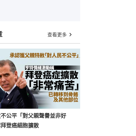
章
查看更多
赦不公平「對父親聲譽並非好
露拜登癌細胞擴散