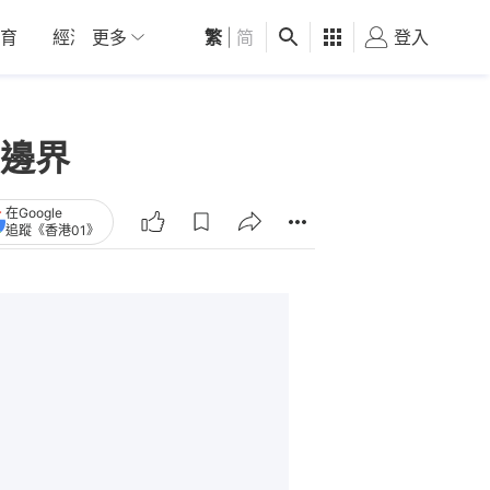
育
經濟
更多
01深圳
繁
觀點
|
简
健康
好食玩飛
登入
女
邊界
在Google
追蹤《香港01》