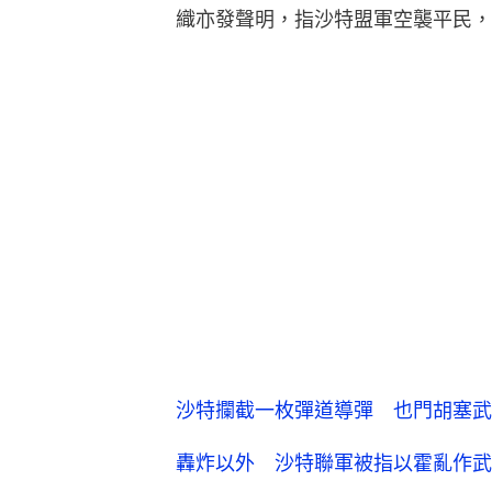
織亦發聲明，指沙特盟軍空襲平民，
沙特攔截一枚彈道導彈 也門胡塞武
轟炸以外 沙特聯軍被指以霍亂作武