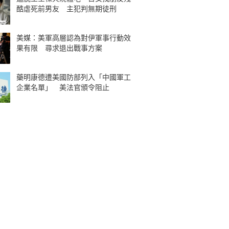
酷虐死前男友 主犯判無期徒刑
美媒：美軍高層認為對伊軍事行動效
果有限 尋求退出戰事方案
藥明康德遭美國防部列入「中國軍工
企業名單」 美法官頒令阻止