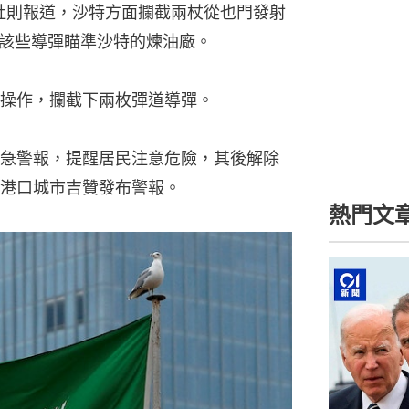
透社則報道，沙特方面攔截兩杖從也門發射
該些導彈瞄準沙特的煉油廠。
操作，攔截下兩枚彈道導彈。
急警報，提醒居民注意危險，其後解除
港口城市吉贊發布警報。
熱門文