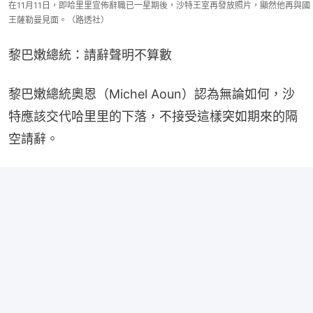
在11月11日，即哈里里宣佈辭職已一星期後，沙特王室再發放照片，顯然他再與國
王薩勒曼見面。（路透社）
黎巴嫩總統：請辭聲明不算數
黎巴嫩總統奧恩（Michel Aoun）認為無論如何，沙
特應該交代哈里里的下落，不接受這樣突如期來的隔
空請辭。