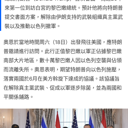
來第一位到訪白宮的黎巴嫩總統。預計他將向特朗普
提交書面方案，解除由伊朗支持的武裝組織真主黨武
裝以及推動以色列撤軍。
奧恩於當地時間周六（18日）出發飛往美國，應特朗
普邀請進行訪問。此行正值黎巴嫩以軍正佔據黎巴嫩
南部大片地區，數十萬黎巴嫩人因以色列空襲與佔領
而流離失所。奧恩表明，期望特朗普向以色列施壓，
落實兩國於6月在美方斡旋下達成的協議。該協議旨
在解除真主黨武裝、促成以軍逐步除菌，並為兩國和
平關係鋪路。