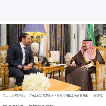
哈里里宣佈辭職後，沙特王室曾發放照片，顯然他與國王薩勒曼會面。（路透社）