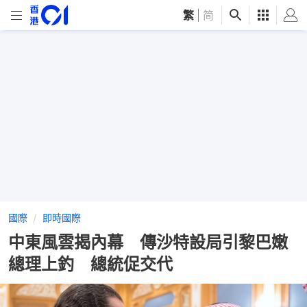
繁
|
简
國際
即時國際
中東風雲揭內幕 傳沙特設局引黎巴嫩
總理上釣 總統促交代