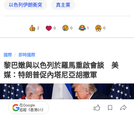
以色列伊朗衝突
真主黨
2
0
0
1
0
國際
即時國際
黎巴嫩與以色列於羅馬重啟會談 美
媒：特朗普促內塔尼亞胡撤軍
在Google
追蹤《香港01》