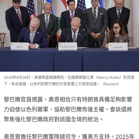
2026年6月26日，美國華盛頓國務院，在國務卿魯比奧（Marco Rubio）的見證
下，來自美國、以色列和黎巴嫩的代表簽署三方框架協議。（Reuters）
黎巴嫩官員透露，奧恩相信只有特朗普具備足夠影響
力迫使以色列撤軍，協助黎巴嫩恢復主權。會談還將
聚焦強化黎巴嫩政府對該國全境的統治。
奧恩曾擔任黎巴嫩軍隊總司令，獲美方支持。2025年