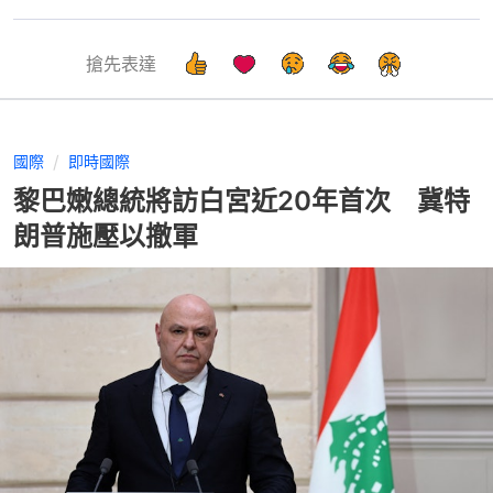
搶先表達
國際
即時國際
黎巴嫩總統將訪白宮近20年首次 冀特
朗普施壓以撤軍