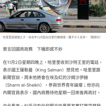
哈里里是總理之子，自去年12月起出任黎巴嫩總理，獲不少人支持。（路透社）
曾言回國商政務　下機即感不妙
在11月2日星期四晚上，哈里里收到沙特王室的電話，
表示國王薩勒曼（King Salman）想見他。哈里里跟
新聞官說，周末他將會在埃及紅的沙姆沙伊赫
（Sharm el-Sheikh），參與世界青年論壇；他亦向
內閣官員表示，國內政務待他星期一回來後再商討。
由此看來，似乎沒有任何預兆哈里里其實打算突然辭