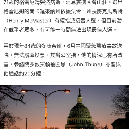
71歲的格雷厄姆突然病逝，消息震撼國會山莊。選出
格雷厄姆的南卡羅來納州依據法令，州長麥克馬斯特
（Henry McMaster）有權指派接替人選，但目前潛
在競爭者眾多，有可能一時間無法出現最佳人選。
至於現年84歲的麥康奈爾，6月中因緊急醫療事故送
院，無法履職投票。其辦公室指，他的情況已有所改
善，參議院多數黨領袖圖恩（John Thune）亦曾與
他通話約20分鐘。