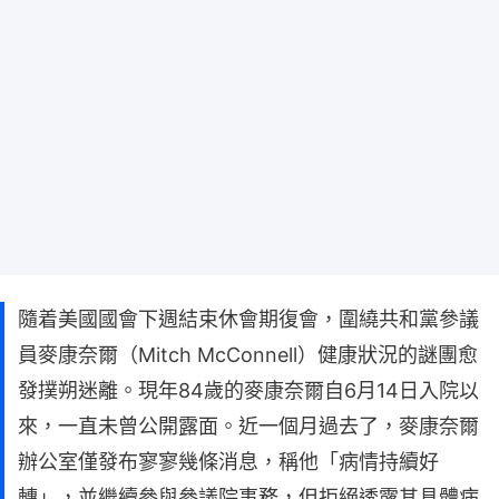
隨着美國國會下週結束休會期復會，圍繞共和黨參議
員麥康奈爾（Mitch McConnell）健康狀況的謎團愈
發撲朔迷離。現年84歲的麥康奈爾自6月14日入院以
來，一直未曾公開露面。近一個月過去了，麥康奈爾
辦公室僅發布寥寥幾條消息，稱他「病情持續好
轉」，並繼續參與參議院事務，但拒絕透露其具體病