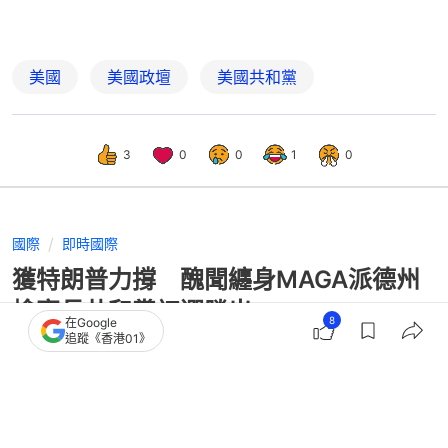
美國
美國政壇
美國共和黨
3
0
0
1
0
國際
即時國際
獲特朗普力撐 醜聞纏身MAGA派德州
檢察長共和黨初選勝出
8
在Google
追蹤《香港01》