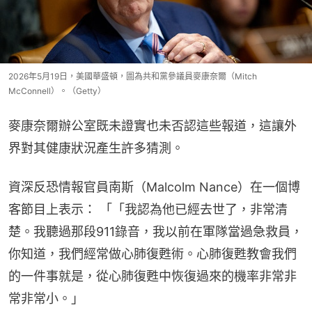
2026年5月19日，美國華盛頓，圖為共和黨參議員麥康奈爾（Mitch
McConnell）。（Getty）
麥康奈爾辦公室既未證實也未否認這些報道，這讓外
界對其健康狀況產生許多猜測。
資深反恐情報官員南斯（Malcolm Nance）在一個博
客節目上表示： 「「我認為他已經去世了，非常清
楚。我聽過那段911錄音，我以前在軍隊當過急救員，
你知道，我們經常做心肺復甦術。心肺復甦教會我們
的一件事就是，從心肺復甦中恢復過來的機率非常非
常非常小。」