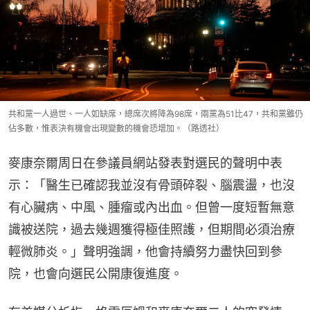
共和黨一人過世、一人如缺席，總席次將降為98席，兩黨為51比47，共和黨雖仍
佔多數，惟表決有機會出現變數的機會恐增加。（路透社）
麥康奈爾周日在參議員網站發表對選民的聲明中表
示：「醫生已確認我並沒有骨頭碎裂、腦震盪，也沒
有心臟病、中風、腫瘤或內出血。但曾一度短暫無意
識被送院，過去幾週獲得極佳照護，但期間必須治療
輕微肺炎。」聲明強調，他會持續努力盡快回到參
院，也會向選民公開康復進度。