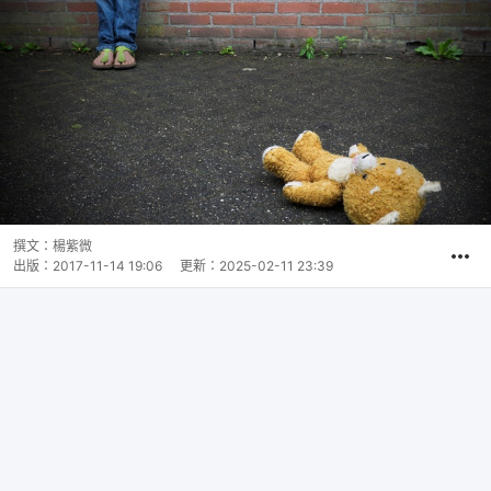
撰文：
楊紫微
出版：
2017-11-14 19:06
更新：
2025-02-11 23:39