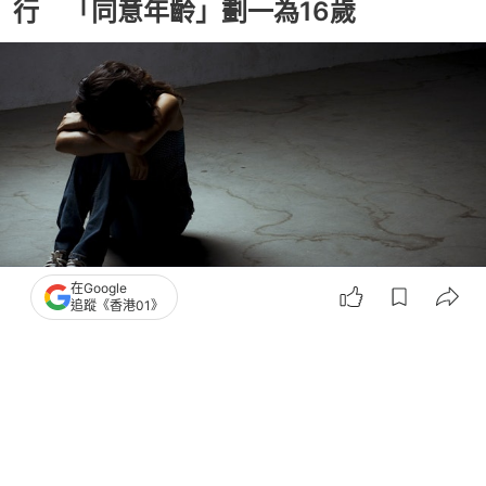
行 「同意年齡」劃一為16歲
在Google
追蹤《香港01》
撰文：
陶嘉心
出版：
2026-06-30 09:24
更新：
2026-06-30 18:13