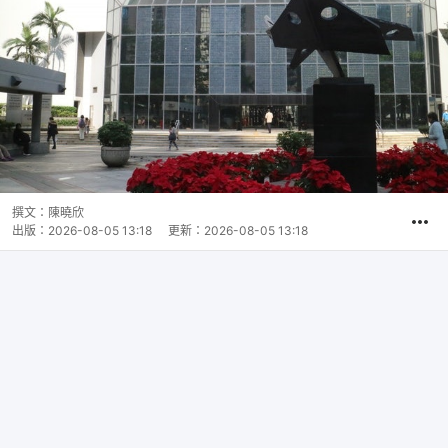
撰文：
陳曉欣
出版：
2026-08-05 13:18
更新：
2026-08-05 13:18