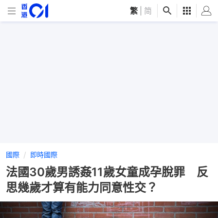
繁
|
简
國際
即時國際
法國30歲男誘姦11歲女童成孕脫罪 反
思幾歲才算有能力同意性交？