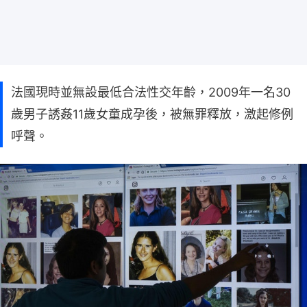
法國現時並無設最低合法性交年齡，2009年一名30
歲男子誘姦11歲女童成孕後，被無罪釋放，激起修例
呼聲。