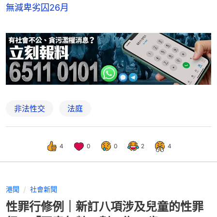
無減卑劣囚26月
非法性交
法庭
4
0
0
2
4
港聞
社會新聞
性罪行修例｜新訂八項涉及兒童的性罪