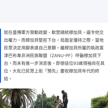
就在盛傳軍方發動政變、軟禁總統穆加貝，逼令他交
出權力，而穆加貝堅拒下台，局面呈僵持之際，當地
民眾決定用腳表達自己意願。繼穆加貝所屬的執政黨
津巴布韋非洲民族聯盟（ZANU-PF）呼籲穆加貝下
台，而未有進一步消息後，即使這位93歲領袖尚在其
位，大批已民眾上街「預先」慶祝穆加貝年代的終
結。