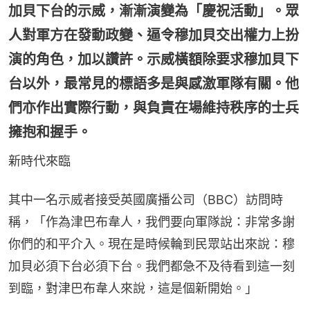
加貝下台的示威，漸漸演變為「慶祝活動」。眾
人對軍方在發動政變、逼令穆加貝交出權力上扮
演的角色，加以讚許。示威橫額除要求穆加貝下
台以外，最常見的標語多是與感激軍隊有關。他
們亦作出實際行動，與負責在場維持秩序的士兵
擁抱和握手。
新時代來臨
其中一名示威者接受英國廣播公司（BBC）訪問時
稱，「作為津巴布韋人，我們要向軍隊說：非常多謝
你們的和平介入。現在是時候輪到民眾站出來說：穆
加貝必須下台必須下台。我們都急不及待看到這一刻
到臨，對津巴布韋人來說，這是個新開始。」