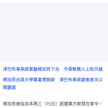
津巴布韋執政黨籲穆加貝下台 今發動萬人上街示威
穆加貝出席大學畢業禮致辭 津巴布韋政變後首次公
開露面
穆加貝被指自本周三（15日）起遭軍方軟禁在家中，