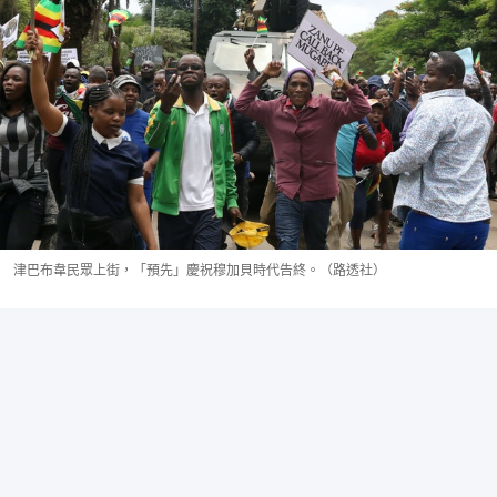
津巴布韋民眾上街，「預先」慶祝穆加貝時代告終。（路透社）