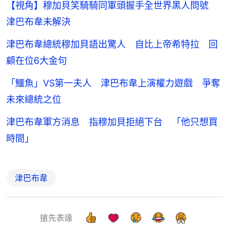
【視角】穆加貝笑騎騎同軍頭握手全世界黑人問號
津巴布韋未解決
津巴布韋總統穆加貝語出驚人 自比上帝希特拉 回
顧在位6大金句
「鱷魚」VS第一夫人 津巴布韋上演權力遊戲 爭奪
未來總統之位
津巴布韋軍方消息 指穆加貝拒絕下台 「他只想買
時間」
津巴布韋
搶先表達