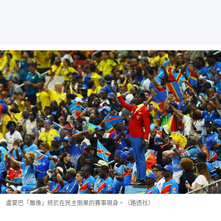
盧蒙巴「雕像」終於在民主剛果的賽事現身。（路透社）