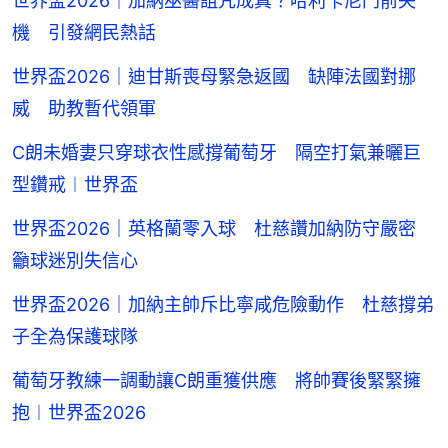
世界盃2026｜加納巫醫詛咒成真？哈利卡尼門前失
機 引發網民熱話
世界盃2026｜迪甘斯喪母緊急返國 缺陣法國對挪
威 助教暫代領軍
C朗未婚妻只穿球衣性感撐葡萄牙 隔空打氣兼曬巨
型鑽戒︱世界盃
世界盃2026｜英格蘭零入球 杜慈讚加納防守嚴密
籲球迷別失信心
世界盃2026｜加納主帥斥比寧咸危險動作 杜慈撐弟
子全為保護球隊
葡萄牙教練一調動讓C朗重獲供應 將帥賽後緊緊擁
抱︱世界盃2026