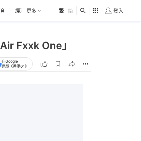
育
經濟
更多
01深圳
繁
觀點
|
简
健康
好食玩飛
登入
女
Fxxk One」
在Google
追蹤《香港01》