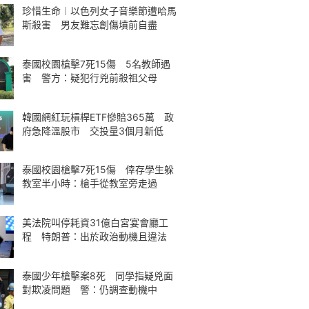
珍惜生命︱以色列女子音樂節遭哈馬
斯殺害 男友難忘創傷墳前自盡
泰國校園槍擊7死15傷 5名教師遇
害 警方：疑犯行兇前殺祖父母
韓國網紅玩槓桿ETF慘賠365萬 政
府急降溫股市 交投量3個月新低
泰國校園槍擊7死15傷 倖存學生躲
教室半小時：槍手從教室旁走過
美法院叫停耗資31億白宮宴會廳工
程 特朗普：出於政治動機且違法
泰國少年槍擊案8死 同學指疑兇面
對欺凌問題 警：仍調查動機中