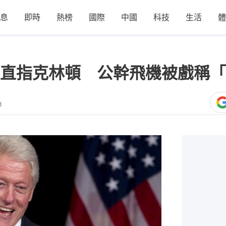
息
即時
熱榜
國際
中國
科技
生活
體
指克林頓 公幹飛機被戲稱「Air 
8