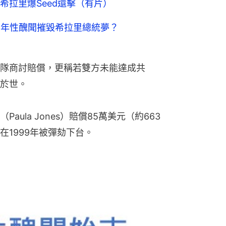
希拉里爆Seed還擊（有片）
8年性醜聞摧毀希拉里總統夢？
隊商討賠償，更稱若雙方未能達成共
於世。
ula Jones）賠償85萬美元（約663
1999年被彈劾下台。