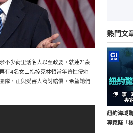
熱門文
涉不少荷里活名人以至政要，就連71歲
再有4名女士指控克林頓當年曾性侵她
團隊，正與受害人商討賠償，希望她們
紐約海域驚
專家疑「