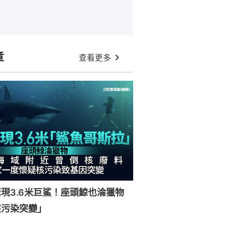
章
查看更多
現3.6米巨鯊！座頭鯨也淪獵物
核污染突變」