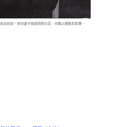
政治前途，來到妻子兩度問鼎白宮，亦難以擺脫其影響。