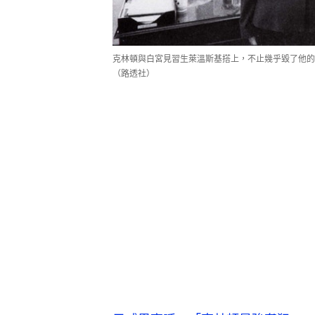
克林頓與白宮見習生萊溫斯基搭上，不止幾乎毀了他的
（路透社）