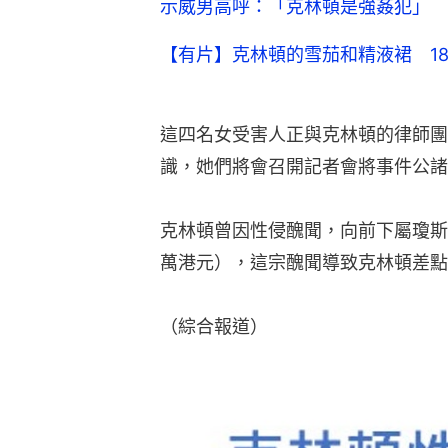
示威男高呼：「克林頓是強姦犯」 
【有片】克林頓的雪茄和精液裙 1
這四名女受害人正與克林頓的律師團
識，她們將會召開記者會將事件公諸
克林頓曾因性侵醜聞，向前下屬瓊斯（Pa
萬港元），這宗醜聞導致克林頓差點在
（綜合報道）