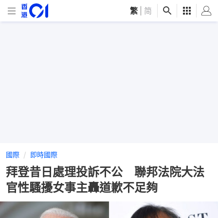
繁
|
简
國際
即時國際
拜登昔日處理投訴不公 聯邦法院大法
官性騷擾女事主轟道歉不足夠