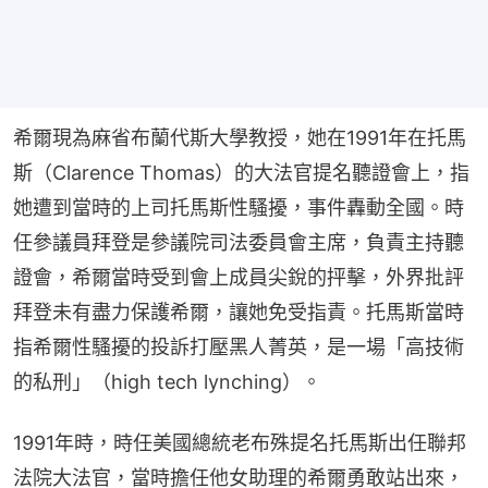
希爾現為麻省布蘭代斯大學教授，她在1991年在托馬
斯（Clarence Thomas）的大法官提名聽證會上，指
她遭到當時的上司托馬斯性騷擾，事件轟動全國。時
任參議員拜登是參議院司法委員會主席，負責主持聽
證會，希爾當時受到會上成員尖銳的抨擊，外界批評
拜登未有盡力保護希爾，讓她免受指責。托馬斯當時
指希爾性騷擾的投訴打壓黑人菁英，是一場「高技術
的私刑」（high tech lynching）。
1991年時，時任美國總統老布殊提名托馬斯出任聯邦
法院大法官，當時擔任他女助理的希爾勇敢站出來，