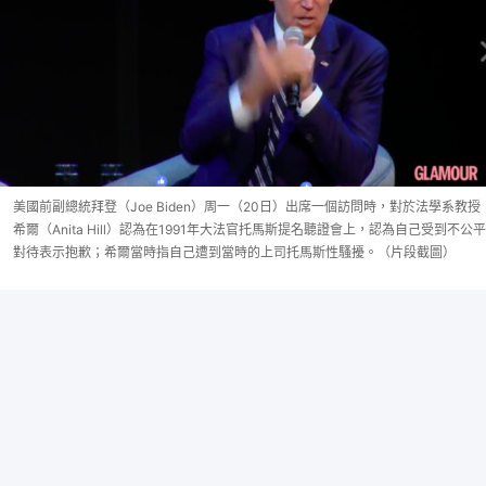
美國前副總統拜登（Joe Biden）周一（20日）出席一個訪問時，對於法學系教授
希爾（Anita Hill）認為在1991年大法官托馬斯提名聽證會上，認為自己受到不公平
對待表示抱歉；希爾當時指自己遭到當時的上司托馬斯性騷擾。（片段截圖）