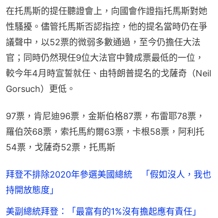
在托馬斯的提任聽證會上，向國會作證指托馬斯對她
性騷擾。儘管托馬斯否認指控，他的提名當時仍在爭
議聲中，以52票的微弱多數通過，至今仍擔任大法
官；同時仍然現任9位大法官中贊成票最低的一位，
較今年4月時宣誓就任、由特朗普提名的戈薩奇（Neil 
Gorsuch）更低。
97票，肯尼迪96票，金斯伯格87票，布雷耶78票，
羅伯茨68票，索托馬約爾63票，卡根58票，阿利托
54票，戈薩奇52票，托馬斯
拜登不排除2020年參選美國總統 「假如沒人，我也
持開放態度」
美副總統拜登：「最富有的1%沒有擔起應有責任」