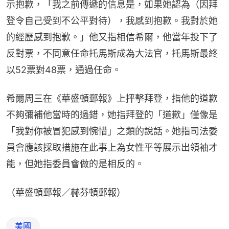
示抱歉，「我之前傳遞的信息是，如果她認為（因拜
登令自己受到不公平對待），我感到抱歉。我對於她
的經歷感到抱歉。」他又指相信希爾，他當年投下了
反對票，不同意任命托馬斯成為大法官，托馬斯最終
以52票對48票，通過任命。
希爾周三在《華盛頓郵報》上抨擊拜登，指他的道歉
不夠彌補他當時的過錯，她指拜登的「道歉」僅像是
「我對你被冒犯感到惋惜」之類的說話。她指司法委
員會應該採取措施在此事上為女性平等展示出領袖才
能，但她指委員會做的是相反的。
（華盛頓郵報／赫芬頓郵報）
美國