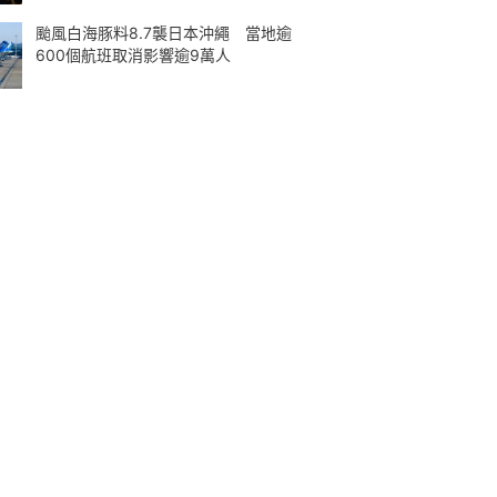
颱風白海豚料8.7襲日本沖繩 當地逾
600個航班取消影響逾9萬人