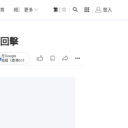
育
經濟
更多
01深圳
繁
觀點
|
简
健康
好食玩飛
登入
女
回擊
在Google
追蹤《香港01》