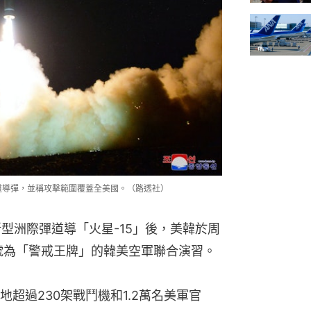
彈道導彈，並稱攻擊範圍覆蓋全美國。（路透社）
新型洲際彈道導「火星-15」後，美韓於周
號為「警戒王牌」的韓美空軍聯合演習。
超過230架戰鬥機和1.2萬名美軍官