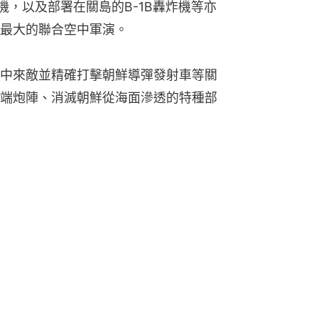
形戰機，以及部署在關島的B-1B轟炸機等亦
最大的聯合空中軍演。
中來敵並精確打擊朝鮮導彈發射車等關
端炮陣、消滅朝鮮從海面滲透的特種部