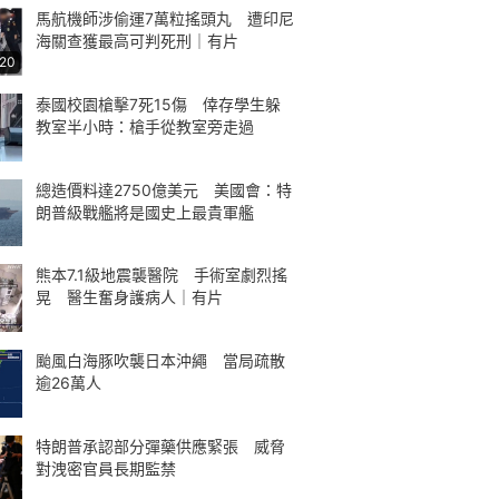
馬航機師涉偷運7萬粒搖頭丸 遭印尼
海關查獲最高可判死刑｜有片
:20
泰國校園槍擊7死15傷 倖存學生躲
教室半小時：槍手從教室旁走過
總造價料達2750億美元 美國會：特
朗普級戰艦將是國史上最貴軍艦
熊本7.1級地震襲醫院 手術室劇烈搖
晃 醫生奮身護病人｜有片
颱風白海豚吹襲日本沖繩 當局疏散
逾26萬人
特朗普承認部分彈藥供應緊張 威脅
對洩密官員長期監禁