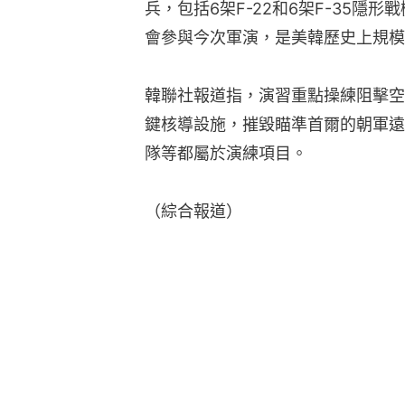
兵，包括6架F-22和6架F-35隱
會參與今次軍演，是美韓歷史上規模
韓聯社報道指，演習重點操練阻擊空
鍵核導設施，摧毀瞄準首爾的朝軍遠
隊等都屬於演練項目。
（綜合報道）