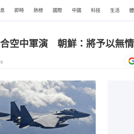
息
即時
熱榜
國際
中國
科技
生活
體
合空中軍演 朝鮮：將予以無情
35