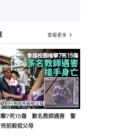
章
查看更多
擊7死15傷 數名教師遇害 警
行兇前殺祖父母