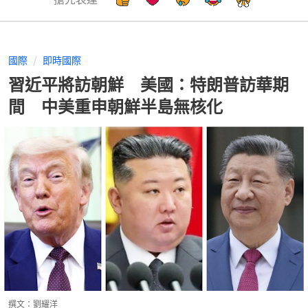
國際
即時國際
習近平將訪朝鮮 美國：特朗普訪華期
間 中美重申朝鮮半島無核化
撰文：
劉耀洋