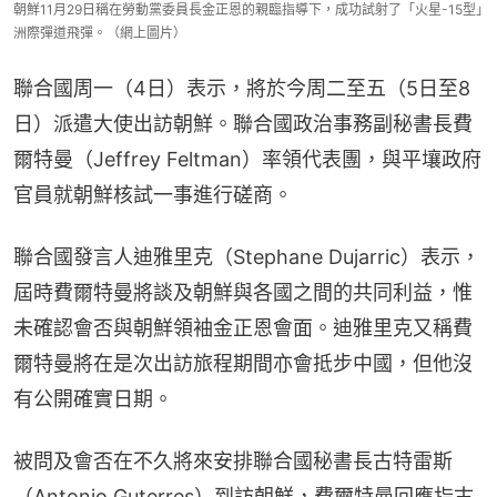
朝鮮11月29日稱在勞動黨委員長金正恩的親臨指導下，成功試射了「火星-15型」
洲際彈道飛彈。（網上圖片）
聯合國周一（4日）表示，將於今周二至五（5日至8
日）派遣大使出訪朝鮮。聯合國政治事務副秘書長費
爾特曼（Jeffrey Feltman）率領代表團，與平壤政府
官員就朝鮮核試一事進行磋商。
聯合國發言人迪雅里克（Stephane Dujarric）表示，
屆時費爾特曼將談及朝鮮與各國之間的共同利益，惟
未確認會否與朝鮮領袖金正恩會面。迪雅里克又稱費
爾特曼將在是次出訪旅程期間亦會抵步中國，但他沒
有公開確實日期。
被問及會否在不久將來安排聯合國秘書長古特雷斯
（Antonio Guterres）到訪朝鮮，費爾特曼回應指古