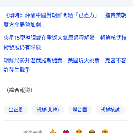
《環時》評論中國對朝鮮問題「已盡力」 指責美朝
雙方令局勢加劇
火星15型導彈或在重返大氣層過程解體 朝鮮核武技
術發展仍有障礙
朝鮮局勢升溫俄羅斯譴責 美國玩火挑釁 克宮不容
許發生戰爭
（綜合報道）
金正恩
朝鮮(北韓)
聯合國
朝鮮核試
搶先表達