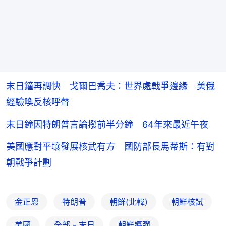
末日鐘再調快 戈爾巴喬夫：世界處戰爭邊緣 美俄
經驗喚反核呼聲
末日鐘因特朗普言論撥前半分鐘 64年來最近午夜
美國應對平壤發展核武有方 國防部長馬蒂斯：有對
朝戰爭計劃
金正恩
特朗普
朝鮮(北韓)
朝鮮核試
美國
全部 - 末日
朝鮮導彈