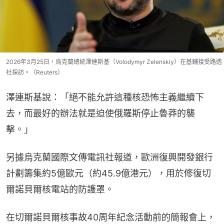
2026年3月25日，烏克蘭總統澤連斯基（Volodymyr Zelenskiy）在基輔接受路透
社採訪。（Reuters）
澤連斯基說：「絕不能允許這種核恐怖主義繼續下
去，而最好的辦法就是迫使俄羅斯停止魯莽的襲
擊。」
另據烏克蘭國際文傳電訊社報道，歐洲復興開發銀行
計劃籌集約5億歐元（約45.9億港元），用於修復切
爾諾貝爾核電站的防護罩。
在切爾諾貝爾核事故40周年紀念活動前的簡報會上，