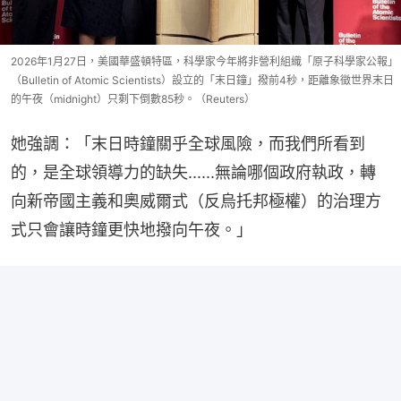
2026年1月27日，美國華盛頓特區，科學家今年將非營利組織「原子科學家公報」
（Bulletin of Atomic Scientists）設立的「末日鐘」撥前4秒，距離象徵世界末日
的午夜（midnight）只剩下倒數85秒。（Reuters）
她強調：「末日時鐘關乎全球風險，而我們所看到
的，是全球領導力的缺失......無論哪個政府執政，轉
向新帝國主義和奧威爾式（反烏托邦極權）的治理方
式只會讓時鐘更快地撥向午夜。」