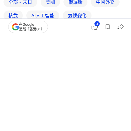
全部 - 末日
美國
俄羅斯
中國外交
核武
AI人工智能
氣候變化
4
在Google
追蹤《香港01》
4
0
0
0
0
國際
國際分析
最後美俄核武限制成歷史文件 開啟核
時代3.0？｜Jack Talk・去片