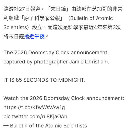
路透社27日報道，「末日鐘」由總部在芝加哥的非營
利組織「原子科學家公報」（Bulletin of Atomic 
Scientists）設立，而這次是科學家最近4年來第3次
將末日鐘
撥近午夜
。
The 2026 Doomsday Clock announcement,
captured by photographer Jamie Christiani.
IT IS 85 SECONDS TO MIDNIGHT.
Watch the 2026 Doomsday Clock announcement:
https://t.co/KfwWsVAw1g
pic.twitter.com/ru8KjaOAhl
— Bulletin of the Atomic Scientists