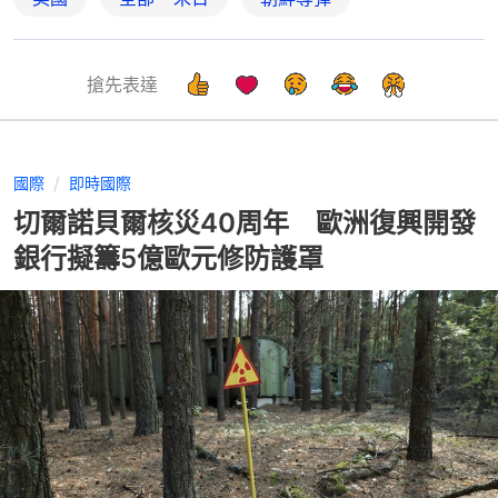
搶先表達
國際
即時國際
切爾諾貝爾核災40周年 歐洲復興開發
銀行擬籌5億歐元修防護罩