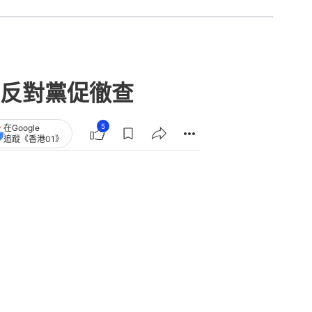
 反對黨促徹查
5
在Google
追蹤《香港01》