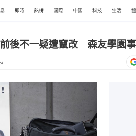
息
即時
熱榜
國際
中國
科技
生活
體
前後不一疑遭竄改 森友學園事
24