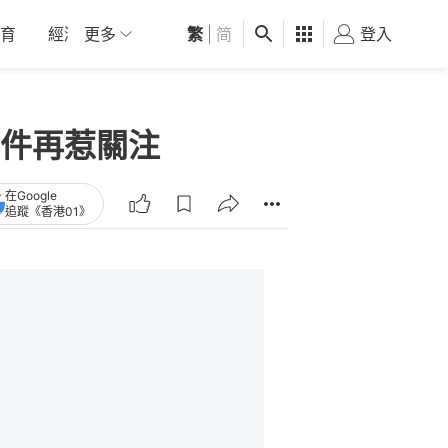
育
經濟
更多
01深圳
繁
觀點
|
简
健康
好食玩飛
登入
女
件再惹關注
在Google
追蹤《香港01》