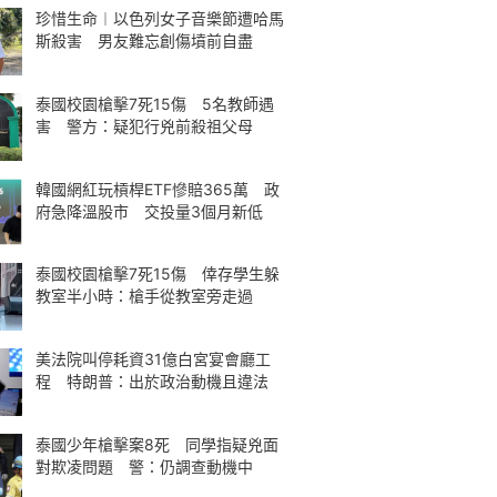
珍惜生命︱以色列女子音樂節遭哈馬
斯殺害 男友難忘創傷墳前自盡
泰國校園槍擊7死15傷 5名教師遇
害 警方：疑犯行兇前殺祖父母
韓國網紅玩槓桿ETF慘賠365萬 政
府急降溫股市 交投量3個月新低
泰國校園槍擊7死15傷 倖存學生躲
教室半小時：槍手從教室旁走過
美法院叫停耗資31億白宮宴會廳工
程 特朗普：出於政治動機且違法
泰國少年槍擊案8死 同學指疑兇面
對欺凌問題 警：仍調查動機中