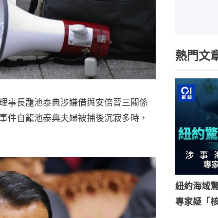
熱門文
理事長籠池泰典涉嫌借與安倍晉三關係
事件自籠池泰典夫婦被捕後沉寂多時，
紐約海域驚
專家疑「