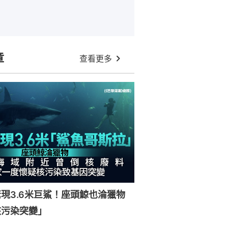
章
查看更多
現3.6米巨鯊！座頭鯨也淪獵物
核污染突變」