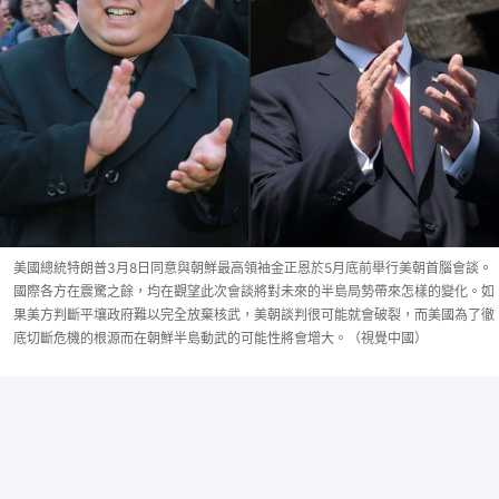
美國總統特朗普3月8日同意與朝鮮最高領袖金正恩於5月底前舉行美朝首腦會談。
國際各方在震驚之餘，均在觀望此次會談將對未來的半島局勢帶來怎樣的變化。如
果美方判斷平壤政府難以完全放棄核武，美朝談判很可能就會破裂，而美國為了徹
底切斷危機的根源而在朝鮮半島動武的可能性將會增大。（視覺中國）