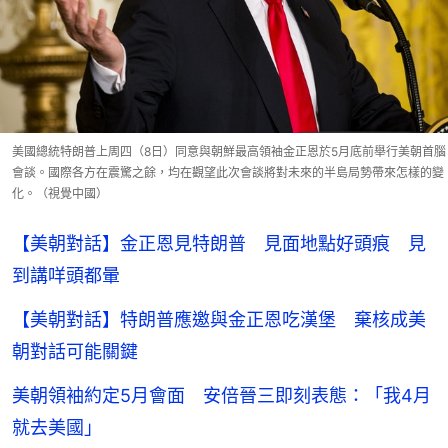
美國總統特朗普上周四（8日）同意與朝鮮最高領袖金正恩於5月底前舉行美朝首腦
會談。國際各方在震驚之餘，均在觀望此次會談將對未來的半島局勢帶來怎樣的變
化。（視覺中國）
【美朝對話】金正恩見特朗普 見面地點好頭痕 見
到講咩頭都暈
【美朝對話】特朗普應邀與金正恩吃漢堡 棄核成美
朝對話可能關鍵
美朝領袖約定5月會面 安倍晉三即刻表態：「我4月
就去美國」