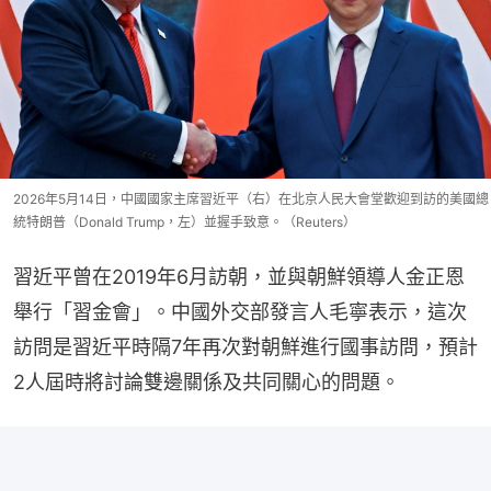
2026年5月14日，中國國家主席習近平（右）在北京人民大會堂歡迎到訪的美國總
統特朗普（Donald Trump，左）並握手致意。（Reuters）
習近平曾在2019年6月訪朝，並與朝鮮領導人金正恩
舉行「習金會」。中國外交部發言人毛寧表示，這次
訪問是習近平時隔7年再次對朝鮮進行國事訪問，預計
2人屆時將討論雙邊關係及共同關心的問題。