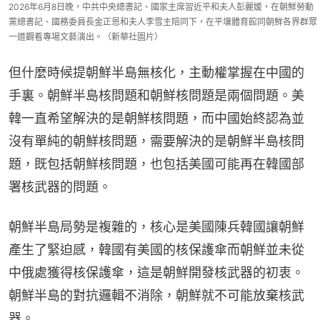
2026年6月8日晚，中共中央總書記、國家主席習近平和夫人彭麗媛，在朝鮮勞動
黨總書記、國務委員長金正恩和夫人李雪主陪同下，在平壤體育館同朝鮮各界群眾
一道觀看專場文藝演出。（新華社圖片）
但什麼時候提朝鮮半島無核化，主動權掌握在中國的
手裏。朝鮮半島核問題和朝鮮核問題是兩個問題。美
韓一直希望解決的是朝鮮核問題，而中國始終認為並
沒有單純的朝鮮核問題，需要解決的是朝鮮半島核問
題，既包括朝鮮核問題，也包括美國可能再在韓國部
署核武器的問題。
朝鮮半島局勢是複雜的，核心是美國陳兵韓國讓朝鮮
產生了緊迫感，韓國有美國的核保護傘而朝鮮並未從
中俄處獲得核保護傘，這是朝鮮開發核武器的初衷。
朝鮮半島的對抗邏輯不消除，朝鮮就不可能放棄核武
器。