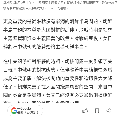
當地時間6月9日上午，中國國家主席習近平在朝鮮領袖金正恩陪同下，參訪位於平
壤的朝鮮勞動黨中央幹部學校，二人一同植樹。
更為重要的是從來就沒有單獨的朝鮮半島問題，朝鮮
半島問題的本質是大國對抗的延伸，冷戰時期是社會
主義陣營和資本主義陣營的較量。冷戰結束後，美日
韓對陣中俄朝的態勢始終主導朝鮮半島。
在中美關係相對平靜的時期，朝核問題一度引領了美
日韓同中俄朝的對抗態勢。但伴隨着中美結構性矛盾
成為主要矛盾，解決核問題的重要性和迫切性大大降
低了。朝鮮失去了在大國間攪弄風雲的空間。來自中
國的威脅足夠猛烈，美國已經沒有必要通過倒逼朝鮮
棄核、敲打中國的準盟友來震懾中國。
在Google
追蹤《香港01》