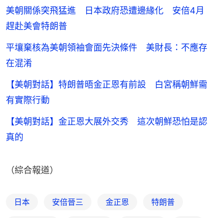
美朝關係突飛猛進 日本政府恐遭邊緣化 安倍4月
趕赴美會特朗普
平壤棄核為美朝領袖會面先決條件 美財長：不應存
在混淆
【美朝對話】特朗普晤金正恩有前設 白宮稱朝鮮需
有實際行動
【美朝對話】金正恩大展外交秀 這次朝鮮恐怕是認
真的
（綜合報道）
日本
安倍晉三
金正恩
特朗普