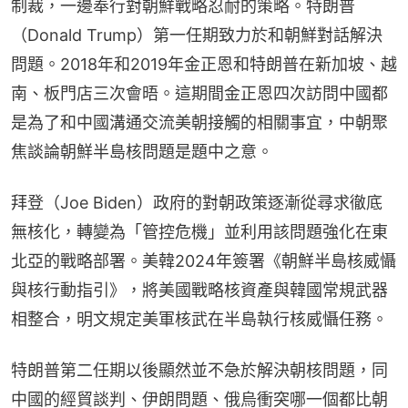
制裁，一邊奉行對朝鮮戰略忍耐的策略。特朗普
（Donald Trump）第一任期致力於和朝鮮對話解決
問題。2018年和2019年金正恩和特朗普在新加坡、越
南、板門店三次會晤。這期間金正恩四次訪問中國都
是為了和中國溝通交流美朝接觸的相關事宜，中朝聚
焦談論朝鮮半島核問題是題中之意。
拜登（Joe Biden）政府的對朝政策逐漸從尋求徹底
無核化，轉變為「管控危機」並利用該問題強化在東
北亞的戰略部署。美韓2024年簽署《朝鮮半島核威懾
與核行動指引》，將美國戰略核資產與韓國常規武器
相整合，明文規定美軍核武在半島執行核威懾任務。
特朗普第二任期以後顯然並不急於解決朝核問題，同
中國的經貿談判、伊朗問題、俄烏衝突哪一個都比朝