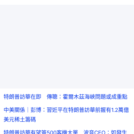
特朗普訪華在即 傳聰：霍爾木茲海峽問題或成重點
中美關係｜彭博：習近平在特朗普訪華前握有1.2萬億
美元稀土籌碼
特朗普訪華有望簽500客機大單 波音CEO：如發生