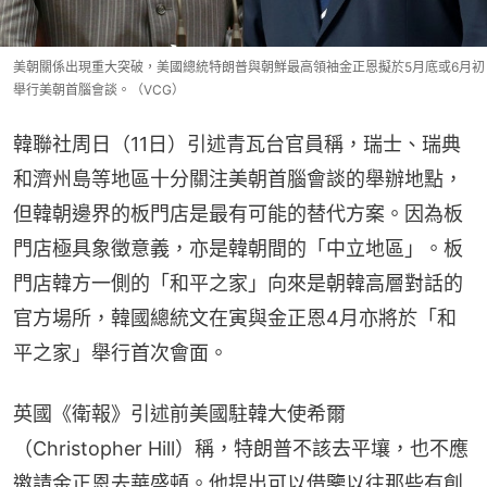
美朝關係出現重大突破，美國總統特朗普與朝鮮最高領袖金正恩擬於5月底或6月初
舉行美朝首腦會談。（VCG）
韓聯社周日（11日）引述青瓦台官員稱，瑞士、瑞典
和濟州島等地區十分關注美朝首腦會談的舉辦地點，
但韓朝邊界的板門店是最有可能的替代方案。因為板
門店極具象徵意義，亦是韓朝間的「中立地區」。板
門店韓方一側的「和平之家」向來是朝韓高層對話的
官方場所，韓國總統文在寅與金正恩4月亦將於「和
平之家」舉行首次會面。
英國《衛報》引述前美國駐韓大使希爾
（Christopher Hill）稱，特朗普不該去平壤，也不應
邀請金正恩去華盛頓。他提出可以借鑒以往那些有創