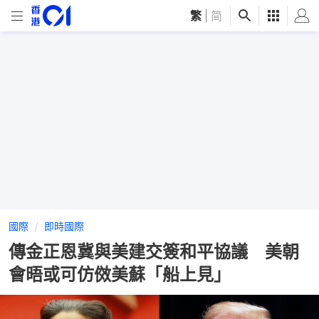
繁
|
简
國際
即時國際
傳金正恩冀與美建交簽和平協議 美朝
會晤或可仿傚美蘇「船上見」