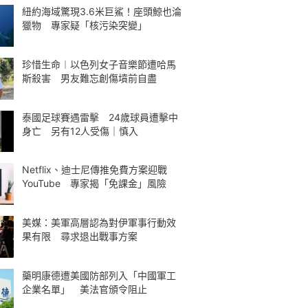
紐約海域驚現3.6米巨鯊！座頭鯨也淪
獵物 專家疑「核污染突變」
珍惜生命︱以色列女子音樂節遭哈馬
斯殺害 男友難忘創傷墳前自盡
泰國足球賽遇雷擊 24歲球員遭擊中
身亡 另有12人受傷｜慎入
Netflix、迪士尼傳推免費方案迎戰
YouTube 專家揭「免課金」風險
美媒：美軍高層認為對伊軍事行動效
果有限 尋求退出戰事方案
藥明康德遭美國防部列入「中國軍工
企業名單」 美法官頒令阻止