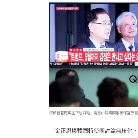
特朗普答應與金正恩對話，消息由韓國國家安保室鄭義
「金正恩與韓國特使團討論無核化，