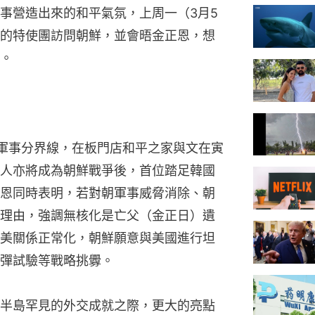
事營造出來的和平氣氛，上周一（3月5
的特使團訪問朝鮮，並會晤金正恩，想
。
軍事分界線，在板門店和平之家與文在寅
人亦將成為朝鮮戰爭後，首位踏足韓國
恩同時表明，若對朝軍事威脅消除、朝
理由，強調無核化是亡父（金正日）遺
美關係正常化，朝鮮願意與美國進行坦
彈試驗等戰略挑釁。
半島罕見的外交成就之際，更大的亮點