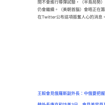
間不會進行導彈試驗，（半島局勢）
仍會繼續。（美朝首腦）會晤正在籌
在Twitter公布這項振奮人心的消息
王毅會見俄羅斯副外長：中俄要把握
韓外長康京和訪美3日 會見美官員