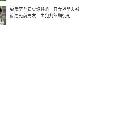
逼脫至全裸火燒體毛 日女找朋友殘
酷虐死前男友 主犯判無期徒刑