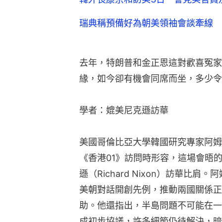
瑞典稱預備好為朝美領袖會談牽線 
去年，特朗普和金正恩這對歡喜冤家
緣，如今卻有機會同席而坐，多少令
學者：媲美尼克遜訪華
美國哥倫比亞大學韓國研究專家阿姆斯特朗（
《香港01》訪問時形容，這場會晤的
遜（Richard Nixon）訪華比
美朝對話開創先例，推動兩國關係正
助。他還指出，半島問題不可能在一
成初步協議，許多細節仍待解決，暗