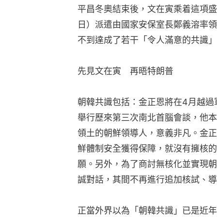
平昌冬奧結束後，文在寅乘着這項盛
日）派遣由國家安保室長鄭義溶率領
不到達成了若干「令人滿意的共識」
先見文在寅　再晤特朗普
朝韓共識包括：金正恩將在4月越過
舉行歷來第三次南北首腦會談，他本
領土的朝鮮領導人，意義非凡。金正
鮮體制安全獲得保障，就沒有擁核的
願。另外，為了商討無核化並實現朝
誠對話，其間不再進行追加核試、導
正當外界以為「朝韓共識」已是近年