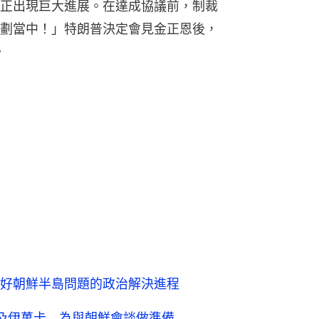
正出現巨大進展。在達成協議前，制裁
劃當中！」特朗普決定會見金正恩後，
。
好朝鮮半島問題的政治解決進程
及伊萬卡 為與朝鮮會談做準備