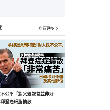
章
查看更多
赦不公平「對父親聲譽並非好
露拜登癌細胞擴散