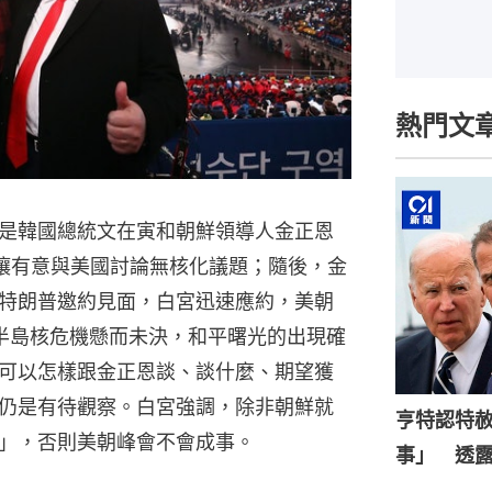
熱門文
是韓國總統文在寅和朝鮮領導人金正恩
壤有意與美國討論無核化議題；隨後，金
特朗普邀約見面，白宮迅速應約，美朝
半島核危機懸而未決，和平曙光的出現確
可以怎樣跟金正恩談、談什麼、期望獲
仍是有待觀察。白宮強調，除非朝鮮就
亨特認特
」，否則美朝峰會不會成事。
事」 透