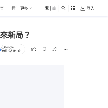
育
經濟
更多
01深圳
繁
觀點
|
简
健康
好食玩飛
登入
女
來新局？
在Google
追蹤《香港01》