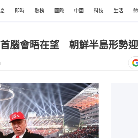
息
即時
熱榜
國際
中國
科技
生活
體
首腦會晤在望 朝鮮半島形勢迎
1