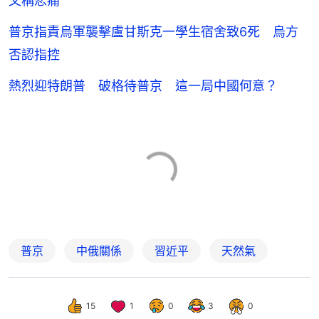
文稱悲痛
普京指責烏軍襲擊盧甘斯克一學生宿舍致6死 烏方
否認指控
熱烈迎特朗普 破格待普京 這一局中國何意？
普京
中俄關係
習近平
天然氣
15
1
0
3
0