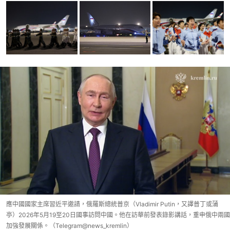
應中國國家主席習近平邀請，俄羅斯總統普京（Vladimir Putin，又譯普丁或蒲
亭）2026年5月19至20日國事訪問中國。他在訪華前發表錄影講話，重申俄中兩國
加強發展關係。（Telegram@news_kremlin）