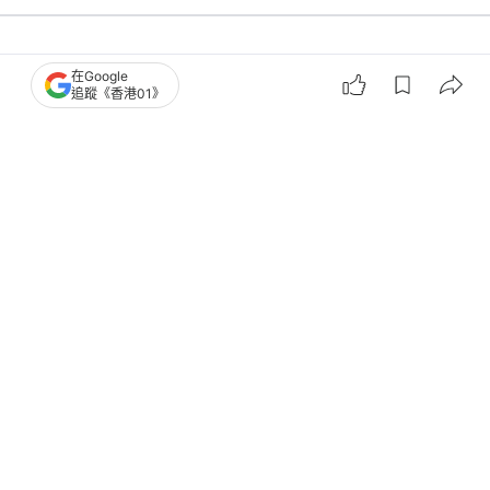
國際
即時國際
在Google
追蹤《香港01》
美媒：俄羅斯經濟承壓 普京冀中俄會
談推進天然氣管道項目
撰文：
聯合早報
出版：
2026-05-19 13:41
更新：
2026-05-19 13:41