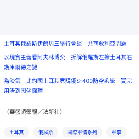
土耳其俄羅斯伊朗周三舉行會談 共商敘利亞問題
以現實主義看阿夫林博奕 拆解俄羅斯左擁土耳其右
護庫爾德之謎
為啖氣 北約國土耳其竟購俄S-400防空系統 買完
用唔到闊佬懶理
（華盛頓郵報／法新社）
土耳其
俄羅斯
國際軍情系列
軍事