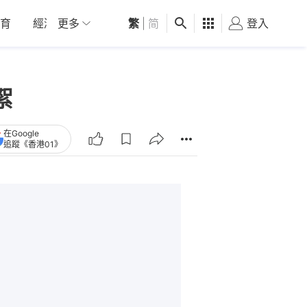
育
經濟
更多
01深圳
繁
觀點
|
简
健康
好食玩飛
登入
女
絮
在Google
追蹤《香港01》