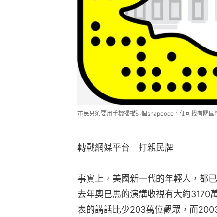
市民只須要用手機掃描這個snapcode，便可找有關
轉戰網媒平台　打親民牌
事實上，美國新一代的年輕人，都已
去年奧巴馬的演講收視有大約317
表的講話比少203萬位觀眾，而20