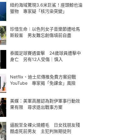
紐約海域驚現3.6米巨鯊！座頭鯨也淪
獵物 專家疑「核污染突變」
珍惜生命︱以色列女子音樂節遭哈馬
斯殺害 男友難忘創傷墳前自盡
泰國足球賽遇雷擊 24歲球員遭擊中
身亡 另有12人受傷｜慎入
Netflix、迪士尼傳推免費方案迎戰
YouTube 專家揭「免課金」風險
美媒：美軍高層認為對伊軍事行動效
果有限 尋求退出戰事方案
逼脫至全裸火燒體毛 日女找朋友殘
酷虐死前男友 主犯判無期徒刑