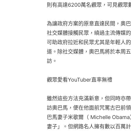
則有高達6200萬名觀眾，可見觀眾
為讓政府方案的原意直達民間，奧巴
社交媒體接觸民眾，繞過主流傳媒的演繹
可助政府拉近和民眾尤其是年輕人的
道。除社交媒體，奧巴馬將於本周五接
訪。
觀眾愛看YouTuber直率無禮
雖然這些方法充滿新意，但同時亦帶風險。Y
訪奧巴馬，便在他面前咒罵古巴前領袖卡斯
巴馬妻子米歇爾（ Michelle Oba
妻子」。但網路名人擁有數以百萬計的