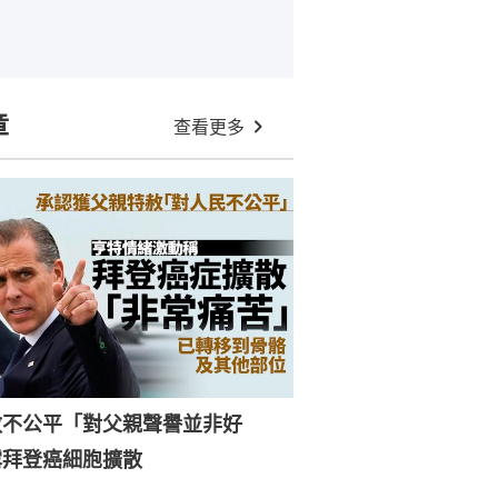
章
查看更多
赦不公平「對父親聲譽並非好
露拜登癌細胞擴散