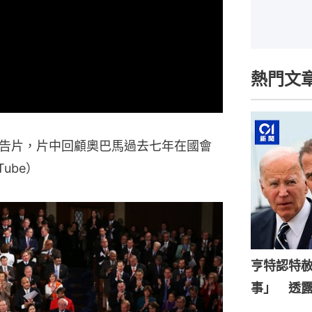
熱門文
文預告片，片中回顧奧巴馬過去七年在國會
ube）
亨特認特
事」 透