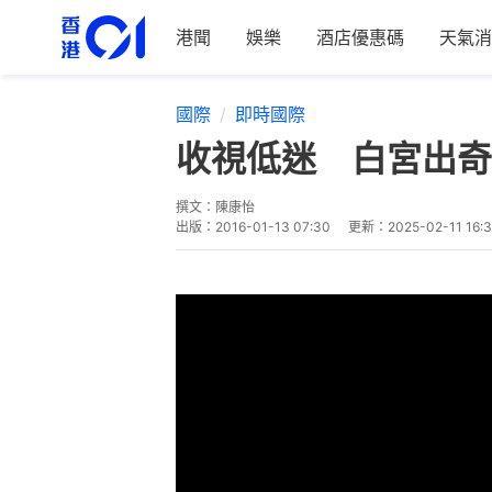
港聞
娛樂
酒店優惠碼
天氣消
國際
即時國際
收視低迷 白宮出奇招
撰文：
陳康怡
出版：
2016-01-13 07:30
更新：
2025-02-11 16: