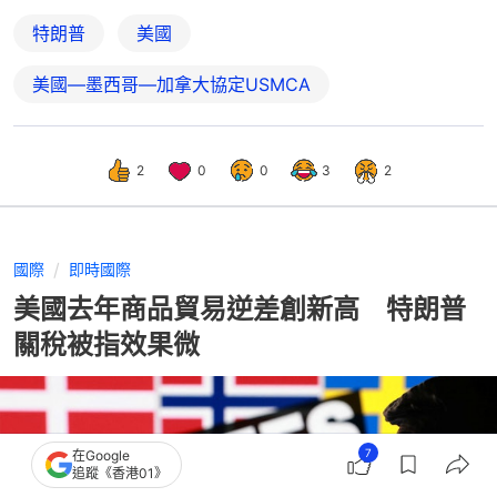
特朗普
美國
美國—墨西哥—加拿大協定USMCA
2
0
0
3
2
國際
即時國際
美國去年商品貿易逆差創新高 特朗普
關稅被指效果微
7
在Google
追蹤《香港01》