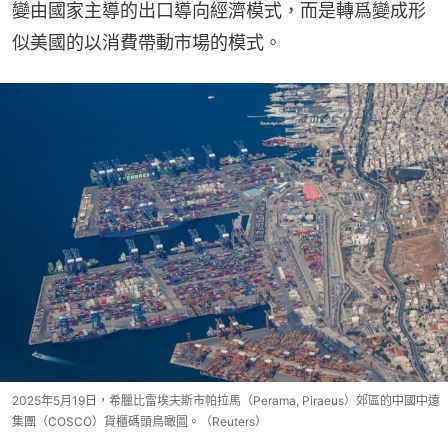
變由國家主導的出口導向經濟模式，而是轉爲變成形
似美國的以消費帶動市場的模式。
2025年5月19日，希臘比雷埃夫斯市帕拉馬（Perama, Piraeus）郊區的中國中遠
集團（COSCO）貨櫃碼頭鳥瞰圖。（Reuters）