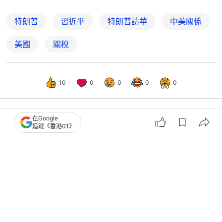
特朗普
習近平
特朗普訪華
中美關係
美國
關稅
10
0
0
0
0
在Google
國際
即時國際
追蹤《香港01》
特朗普稱習近平同意訂購200架波音飛
機 數量低於外界預期