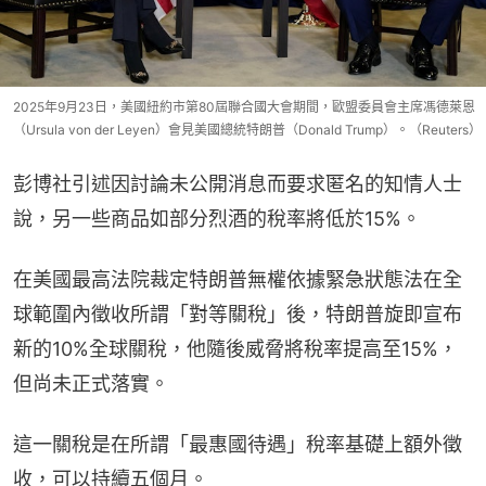
2025年9月23日，美國紐約市第80屆聯合國大會期間，歐盟委員會主席馮德萊恩
（Ursula von der Leyen）會見美國總統特朗普（Donald Trump）。（Reuters）
彭博社引述因討論未公開消息而要求匿名的知情人士
說，另一些商品如部分烈酒的稅率將低於15%。
在美國最高法院裁定特朗普無權依據緊急狀態法在全
球範圍內徵收所謂「對等關稅」後，特朗普旋即宣布
新的10%全球關稅，他隨後威脅將稅率提高至15%，
但尚未正式落實。
這一關稅是在所謂「最惠國待遇」稅率基礎上額外徵
收，可以持續五個月。