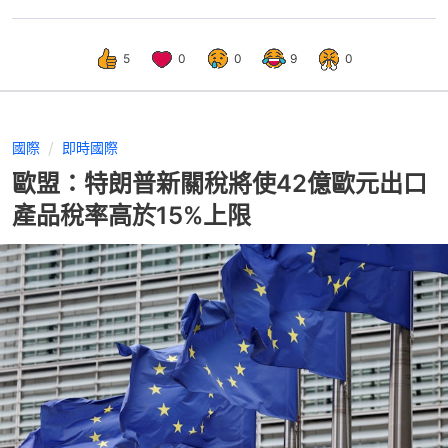
5
0
0
9
0
國際
即時國際
歐盟：特朗普新關稅將使42億歐元出口
產品稅率高於15%上限