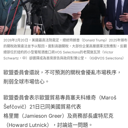
2026年2月20日，美國最高法院裁定，總統特朗普（Donald Trump）2025年頒布
的關稅政策違法並予以駁回。面對高額關稅，大部份企業高層選擇沈默應對。反觀
總部位於紐約的小型葡萄酒進口商VOS Selections的老闆施瓦茨（Victor
Schwartz，中）卻選擇成為首席原告與政府對薄公堂。（IG@VOS Selections）
歐盟委員會還說，不可預測的關稅會擾亂市場秩序，
削弱全球市場信心。
歐盟委員會表示歐盟貿易專員塞夫科維奇（Maroš 
Šefčovič）21日已同美國貿易代表
格里爾（Jamieson Greer）及商務部長盧特尼克
（Howard Lutnick），討論這一問題。