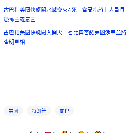
古巴指美國快艇闖水域交火4死 當局指船上人員具
恐怖主義意圖
古巴指美國快艇闖入開火 魯比奧否認美國涉事並將
查明真相
美國
特朗普
關稅