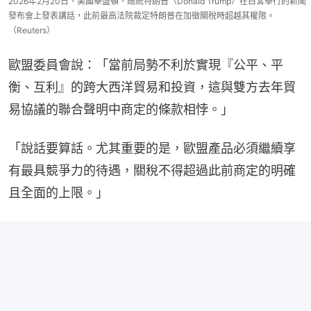
2026年2月20日，美國華盛頓，總統特朗普（Donald Trump）在白宮舉行的新聞
發布會上發表講話，此前最高法院裁定特朗普在加徵關稅時超越其權限。
（Reuters）
歐盟委員會說：「當前局勢不利於實現『公平、平
衡、互利』的跨大西洋貿易和投資，這與雙方去年貿
易協議的聯合聲明中商定的條款相悖。」
「說話要算話。尤其重要的是，歐盟產品必須繼續享
有最具競爭力的待遇，關稅不得超過此前商定的明確
且全面的上限。」