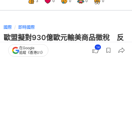
3
0
0
0
0
國際
即時國際
歐盟擬對930億歐元輸美商品徵稅 反
制特朗普奪格陵蘭關稅戰
14
在Google
追蹤《香港01》
撰文：
蕭通