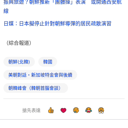
振興旅遊？朝鮮推新「團體操」表演 或開通西安航
線
日媒：日本擬停止針對朝鮮導彈的居民疏散演習
（綜合報道）
朝鮮(北韓)
韓國
美朝對話・新加坡特金會與後續
朝韓峰會（韓朝首腦會談）
搶先表達