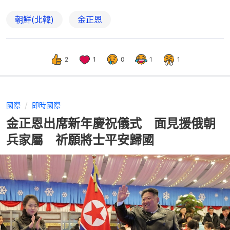
朝鮮(北韓)
金正恩
2
1
0
1
1
國際
即時國際
金正恩出席新年慶祝儀式 面見援俄朝
兵家屬 祈願將士平安歸國