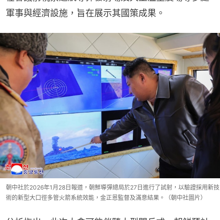
軍事與經濟設施，旨在展示其國策成果。
朝中社於2026年1月28日報道，朝鮮導彈總局於27日進行了試射，以驗證採用新技
術的新型大口徑多管火箭系統效能，金正恩監督及滿意結果。（朝中社圖片）