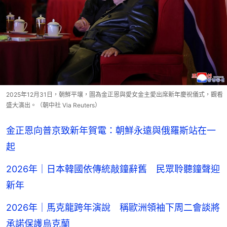
2025年12月31日，朝鮮平壤，圖為金正恩與愛女金主愛出席新年慶祝儀式，觀看
盛大演出。（朝中社 Via Reuters）
金正恩向普京致新年賀電：朝鮮永遠與俄羅斯站在一
起
2026年｜日本韓國依傳統敲鐘辭舊 民眾聆聽鐘聲迎
新年
2026年｜馬克龍跨年演說 稱歐洲領袖下周二會談將
承諾保護烏克蘭