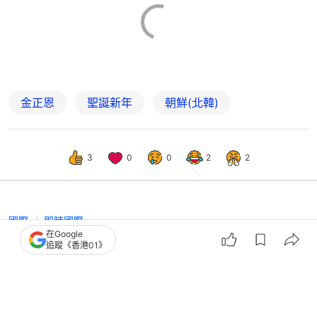
金正恩
聖誕新年
朝鮮(北韓)
3
0
0
2
2
國際
即時國際
在Google
韓國提議韓朝軍事會談 商討解決分界
追蹤《香港01》
線爭端