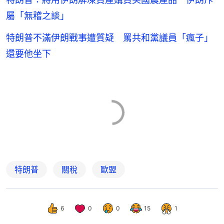
屬「無稽之談」
特朗普不滿伊朗戰事遭質疑 罵共和黨議員「瘋子」
還要他坐下
特朗普
關稅
歐盟
6
0
0
15
1