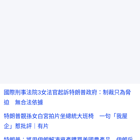
國際刑事法院3女法官起訴特朗普政府：制裁只為脅
迫 無合法依據
特朗普靚孫女白宮拍片坐總統大班椅 一句「我屋
企」惹批評｜有片
特朗普：將用伊朗解凍資產購買美國農產品 伊朗斥