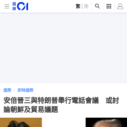
繁
|
简
國際
即時國際
安倍晉三與特朗普舉行電話會議 或討
論朝鮮及貿易議題