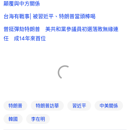
顛覆與中方關係
台海有戰事| 被習近平、特朗普當頭棒喝
曾挺彈劾特朗普 美共和黨參議員初選落敗無緣連
任 成14年來首位
特朗普
特朗普訪華
習近平
中美關係
韓國
李在明