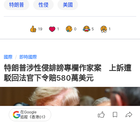
特朗普
性侵
美國
19
1
0
5
1
國際
即時國際
特朗普涉性侵誹謗專欄作家案 上訴遭
駁回法官下令賠580萬美元
在Google
追蹤《香港01》