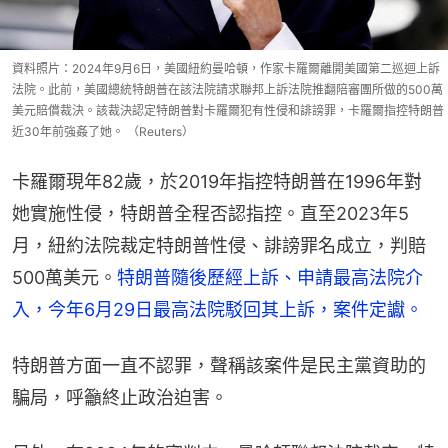
資料照片：2024年9月6日，美國紐約曼哈頓，作家卡羅爾離開美國第二巡迴上訴
法院。此前，美國總統特朗普在該法院請求聯邦上訴法院推翻陪審團所做的500萬
美元賠償裁決。該裁決認定特朗普對卡羅爾犯有性侵和誹謗罪，卡羅爾指控特朗普
近30年前強姦了她。 （Reuters）
卡羅爾現年82歲，於2019年指控特朗普在1996年對
她實施性侵，特朗普全程否認指控。直至2023年5
月，紐約法院裁定特朗普性侵、誹謗罪名成立，判賠
500萬美元。
特朗普隨後歷經上訴、申請最高法院介
入，今年6月29日最高法院駁回其上訴，案件定讞。
特朗普方面一直不認罪，聲稱該案件是民主黨資助的
騙局，呼籲終止政治迫害。