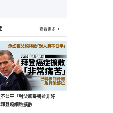
章
查看更多
赦不公平「對父親聲譽並非好
露拜登癌細胞擴散