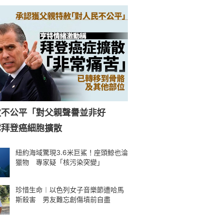
赦不公平「對父親聲譽並非好
露拜登癌細胞擴散
紐約海域驚現3.6米巨鯊！座頭鯨也淪
獵物 專家疑「核污染突變」
珍惜生命︱以色列女子音樂節遭哈馬
斯殺害 男友難忘創傷墳前自盡