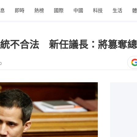
息
即時
熱榜
國際
中國
科技
生活
體
統不合法 新任議長：將篡奪總
0