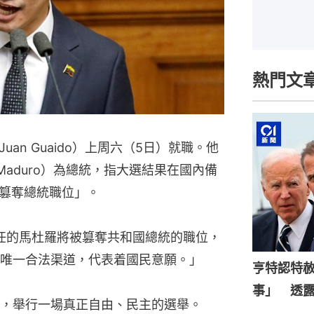
熱門文
an Guaido）上周六（5日）就職。他
 Maduro）為總統，指大選結果在國內備
篡奪總統職位」。
上任的馬杜羅將被篡奪共和國總統的職位，
唯一合法渠道，代表着國民意願。」
亨特認特
事」 透
，舉行一場真正自由、民主的選舉。