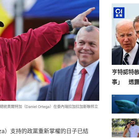
亨特認特
事」 透
）總統奧爾特加（Daniel Ortega）在委內瑞拉加拉加斯聯邦立
za）支持的政黨重新掌權的日子已結