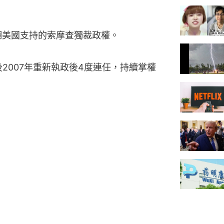
推翻美國支持的索摩查獨裁政權。
後2007年重新執政後4度連任，持續掌權