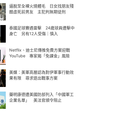
逼脫至全裸火燒體毛 日女找朋友殘
酷虐死前男友 主犯判無期徒刑
泰國足球賽遇雷擊 24歲球員遭擊中
身亡 另有12人受傷｜慎入
Netflix、迪士尼傳推免費方案迎戰
YouTube 專家揭「免課金」風險
美媒：美軍高層認為對伊軍事行動效
果有限 尋求退出戰事方案
藥明康德遭美國防部列入「中國軍工
企業名單」 美法官頒令阻止