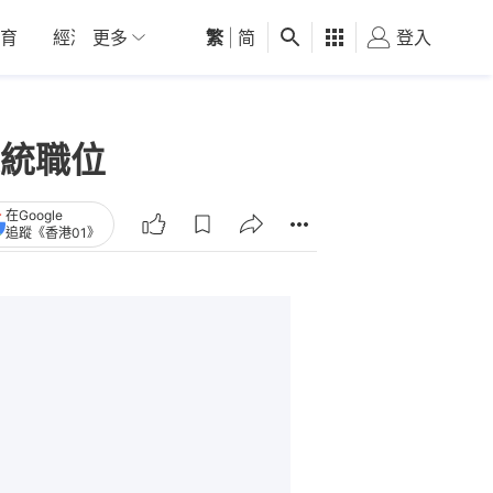
育
經濟
更多
01深圳
繁
觀點
|
简
健康
好食玩飛
登入
女
統職位
在Google
追蹤《香港01》