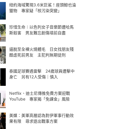
紐約海域驚現3.6米巨鯊！座頭鯨也淪
獵物 專家疑「核污染突變」
珍惜生命︱以色列女子音樂節遭哈馬
斯殺害 男友難忘創傷墳前自盡
逼脫至全裸火燒體毛 日女找朋友殘
酷虐死前男友 主犯判無期徒刑
泰國足球賽遇雷擊 24歲球員遭擊中
身亡 另有12人受傷｜慎入
Netflix、迪士尼傳推免費方案迎戰
YouTube 專家揭「免課金」風險
美媒：美軍高層認為對伊軍事行動效
果有限 尋求退出戰事方案