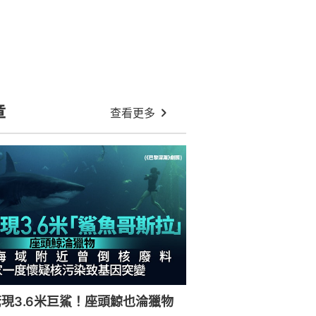
章
查看更多
現3.6米巨鯊！座頭鯨也淪獵物