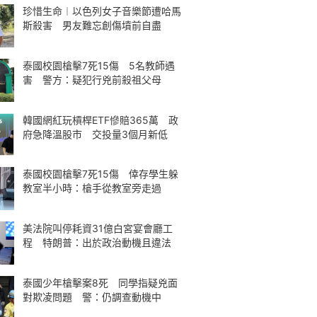
珍惜生命︱以色列女子音樂節遭哈馬
斯殺害 男友難忘創傷墳前自盡
泰國校園槍擊7死15傷 5名教師遇
害 警方：疑犯行兇前殺祖父母
韓國網紅玩槓桿ETF慘賠365萬 政
府急降溫股市 交投量3個月新低
泰國校園槍擊7死15傷 倖存學生躲
教室半小時：槍手從教室旁走過
美法院叫停耗資31億白宮宴會廳工
程 特朗普：出於政治動機且違法
泰國少年槍擊案8死 同學指疑兇面
對欺凌問題 警：仍調查動機中