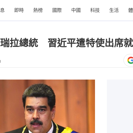
息
即時
熱榜
國際
中國
科技
生活
體
瑞拉總統 習近平遣特使出席就
8