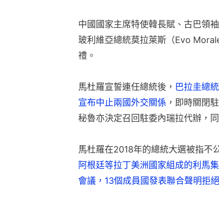
中國國家主席特使韓長賦、古巴領袖迪亞斯卡
玻利維亞總統莫拉萊斯（Evo Mor
禮。
馬杜羅宣誓連任總統後，
巴拉圭總統貝
宣布中止兩國外交關係
，即時關閉駐
秘魯亦決定召回駐委內瑞拉代辦，同
馬杜羅在2018年的總統大選被指不
阿根廷等拉丁美洲國家組成的利馬集團（
會議，13個成員國發表聯合聲明拒