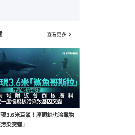
章
查看更多
現3.6米巨鯊！座頭鯨也淪獵物
核污染突變」