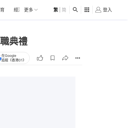
育
經濟
更多
01深圳
繁
觀點
|
简
健康
好食玩飛
登入
女
職典禮
在Google
追蹤《香港01》