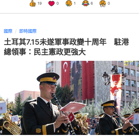
19
0
1
6
0
國際
即時國際
土耳其7.15未遂軍事政變十周年 駐港
總領事：民主憲政更強大