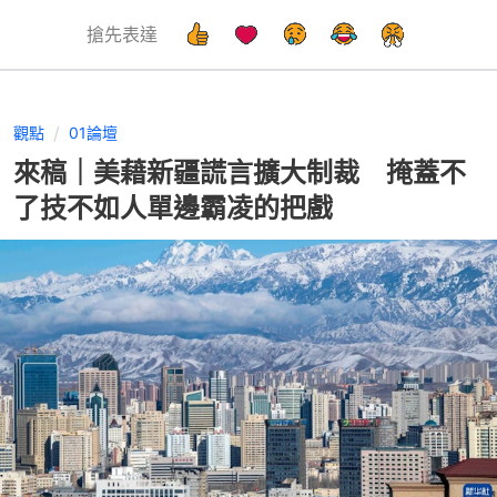
搶先表達
觀點
01論壇
來稿｜美藉新疆謊言擴大制裁 掩蓋不
了技不如人單邊霸凌的把戲