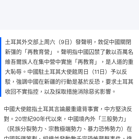
土耳其外交部上周六（9日）發聲明，敦促中國關閉
新彊的「再教育營」。聲明指中國囚禁了數以百萬名
維吾爾族人在集中營中實施「再教育」，是人道的重
大恥辱。中國駐土耳其大使館周日（11日）予以反
駁，強調中國在新疆的行動是基於反恐，要求土耳其
收回不實指控，以及採取措施消除惡劣影響。
中國大使館指土耳其言論嚴重違背事實，中方堅決反
對。20世紀90年代以來，中國境內外「三股勢力」
（民族分裂勢力、宗教極端勢力、暴力恐怖勢力）在
中國新疆策劃、組織並發動數千宗恐怖襲擊事件，造