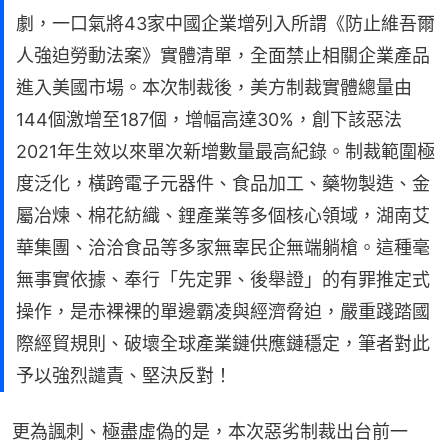
劇，一口氣將43家中國企業增列入所謂《防止維吾爾
人強迫勞動法案》實體清單，全面禁止相關企業產品
進入美國市場。本次制裁後，美方制裁實體總量由
144個激增至187個，增幅高達30%，創下該惡法
2021年生效以來單次新增數量最高紀錄。制裁範圍極
度泛化，橫跨電子元器件、食品加工、藥物製造、金
屬冶煉、棉花紡織、鋰產業等多個核心領域，湖南艾
華集團、洽洽食品等多家無辜民企無端躺槍。這種毫
無事實依據、奉行「先定罪、後舉證」的有罪推定式
操作，是赤裸裸的單邊霸凌與經濟脅迫，嚴重踐踏國
際經貿規則、破壞全球產業鏈供應鏈穩定，筆者對此
予以強烈譴責、堅決反對！
更為諷刺、極盡虛偽的是，本次惡劣制裁出台前一