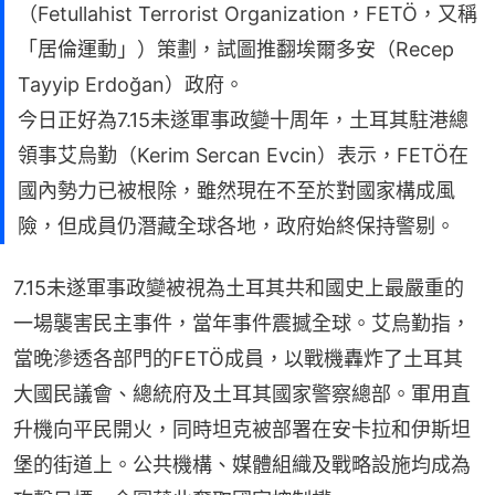
（Fetullahist Terrorist Organization，FETÖ，又稱
「居倫運動」）策劃，試圖推翻埃爾多安（Recep
Tayyip Erdoğan）政府。
今日正好為7.15未遂軍事政變十周年，土耳其駐港總
領事艾烏勤（Kerim Sercan Evcin）表示，FETÖ在
國內勢力已被根除，雖然現在不至於對國家構成風
險，但成員仍潛藏全球各地，政府始終保持警剔。
7.15未遂軍事政變被視為土耳其共和國史上最嚴重的
一場襲害民主事件，當年事件震撼全球。艾烏勤指，
當晚滲透各部門的FETÖ成員，以戰機轟炸了土耳其
大國民議會、總統府及土耳其國家警察總部。軍用直
升機向平民開火，同時坦克被部署在安卡拉和伊斯坦
堡的街道上。公共機構、媒體組織及戰略設施均成為