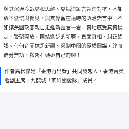
與其沉迷冷戰零和思維、靠編造謊言製造對抗，不如
放下傲慢與偏見。與其停留在過時的政治謊言中，不
如讓美國政客親自走進新疆看一看，實地感受真實穩
定、繁榮開放、團結進步的新疆，直面真相、糾正錯
誤。任何企圖抹黑新疆、遏制中國的霸權圖謀，終將
徒勞無功、搬起石頭砸自己的腳！
作者高松傑是「香港再出發」共同發起人，香港菁英
會副主席，九龍城「家維關愛隊」成員。