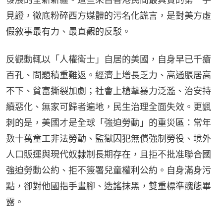
見證，徹底粉碎西方媒體的污名化謊言，是對美方虛
假敘事最有力、最直觀的反駁。
反觀動輒以「人權衛士」自居的美國，自身早已千瘡
百孔、問題積重難返。經濟上增長乏力、高通脹居高
不下、貧富撕裂加劇；社會上槍擊暴力泛濫、治安持
續惡化、無家可歸者遍地，民生治理全面失效。更諷
刺的是，美國才是全球「強迫勞動」的重災區：常年
數十萬童工非法勞動、監獄囚犯無償強制勞役、境外
人口販運與現代奴隸制長期存在，且拒不批准聯合國
強迫勞動公約、拒不簽署兒童權利公約。自身滿身污
點，卻對他國指手畫腳、造謠抹黑，雙重標準醜態畢
露。