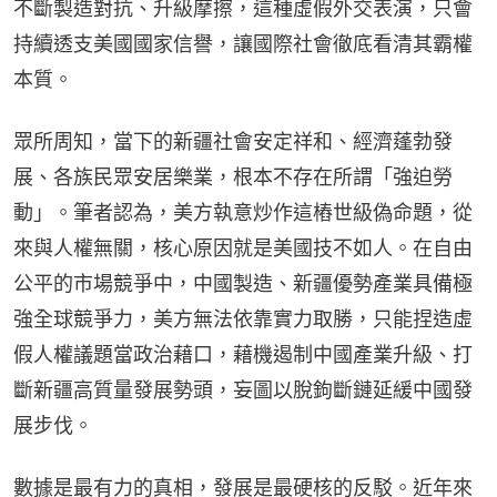
不斷製造對抗、升級摩擦，這種虛假外交表演，只會
持續透支美國國家信譽，讓國際社會徹底看清其霸權
本質。
眾所周知，當下的新疆社會安定祥和、經濟蓬勃發
展、各族民眾安居樂業，根本不存在所謂「強迫勞
動」。筆者認為，美方執意炒作這樁世級偽命題，從
來與人權無關，核心原因就是美國技不如人。在自由
公平的市場競爭中，中國製造、新疆優勢產業具備極
強全球競爭力，美方無法依靠實力取勝，只能捏造虛
假人權議題當政治藉口，藉機遏制中國產業升級、打
斷新疆高質量發展勢頭，妄圖以脫鉤斷鏈延緩中國發
展步伐。
數據是最有力的真相，發展是最硬核的反駁。近年來