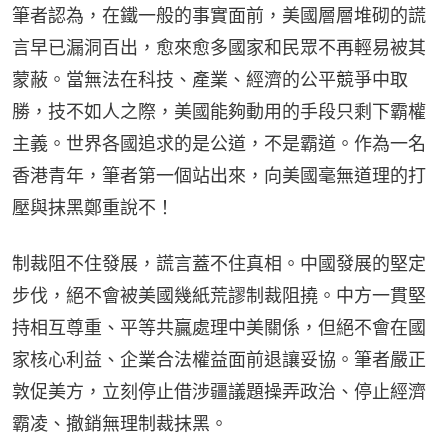
筆者認為，在鐵一般的事實面前，美國層層堆砌的謊
言早已漏洞百出，愈來愈多國家和民眾不再輕易被其
蒙蔽。當無法在科技、產業、經濟的公平競爭中取
勝，技不如人之際，美國能夠動用的手段只剩下霸權
主義。世界各國追求的是公道，不是霸道。作為一名
香港青年，筆者第一個站出來，向美國毫無道理的打
壓與抹黑鄭重說不！
制裁阻不住發展，謊言蓋不住真相。中國發展的堅定
步伐，絕不會被美國幾紙荒謬制裁阻撓。中方一貫堅
持相互尊重、平等共贏處理中美關係，但絕不會在國
家核心利益、企業合法權益面前退讓妥協。筆者嚴正
敦促美方，立刻停止借涉疆議題操弄政治、停止經濟
霸凌、撤銷無理制裁抹黑。