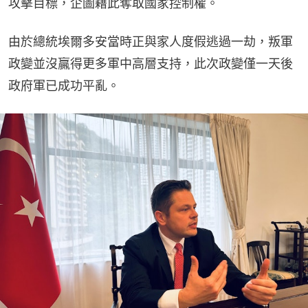
攻擊目標，企圖藉此奪取國家控制權。
由於總統埃爾多安當時正與家人度假逃過一劫，叛軍
政變並沒贏得更多軍中高層支持，此次政變僅一天後
政府軍已成功平亂。