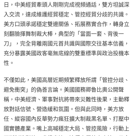
日，中美經貿牽頭人剛剛完成視頻通話，雙方坦誠深
入交流，達成維護經貿穩定、管控經貿分歧的共識。
美方口頭承諾穩定雙邊關係、拓展務實合作，轉身立
刻翻臉揮舞制裁大棒，典型的「當面一套、背後一
刀」，完全背離兩國元首共識與國際交往基本信義，
充分暴露美國政客毫無底線的雙重標準與政治投機本
性。
不僅如此，美國高層近期頻繁釋放所謂「管控分歧、
避免衝突」的偽善言論。美國國務卿魯比奧公開聲
稱，中美經濟、軍事對抗將帶來災難性後果，主動釋
放對話信號、營造緩和氛圍。但與此同時，美方放
任、縱容國內反華勢力瘋狂擴大制裁黑名單、打壓中
國實體產業。嘴上高喊穩定大局、管控風險，行動上