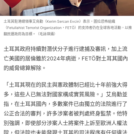
土耳其駐港總領事艾烏勤（Kerim Sercan Evcin）表示，圖拉恐怖組織
（Fetullahist Terrorist Organization，FETÖ）的支持者仍在全球各地活動，以推
翻民選政府為目標。（毛詠琪攝）
土耳其政府持續對潛伏分子進行逮捕及審訊，加上流
亡美國的居倫雖於2024年病逝，FETÖ對土耳其國內
的威脅總算解除。
「土耳其現在的民主與憲政體制已經比十年前強大得
多，這些人已無法對國家構成實質風險。」艾烏勤並
指，在土耳其國內，多數案件已由獨立的法院進行了
公正合法的審判，許多涉案者被判處終身監禁。他特
別強調，即使部分涉案人士將案件上訴至歐洲人權法
院，但法院也未能發現土耳其的司法程序有任何違法