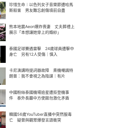
珍惜生命︱以色列女子音樂節遭哈馬
斯殺害 男友難忘創傷墳前自盡
熊本地震Aeon爆炸喪妻 丈夫葬禮上
展示「本想讓她穿上的婚紗」
泰國足球賽遇雷擊 24歲球員遭擊中
身亡 另有12人受傷｜慎入
卡尼演講時提詞器故障 乘機嘲諷特
朗普：我不會視之為陰謀｜有片
中國粉絲泰國機場追星遭拒登機事
件 泰外長籲中方使館勿激化矛盾
韓國56歲YouTuber直播中突然服毒
亡 疑曾與觀眾爆發言語衝突