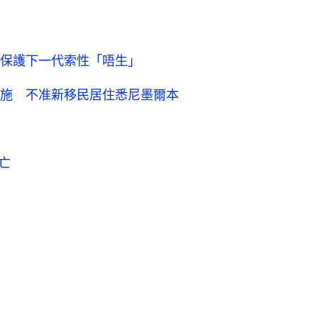
保護下一代索性「唔生」
施 不准新移民居住悉尼墨爾本
亡