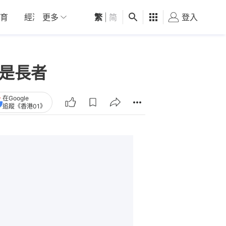
育
經濟
更多
01深圳
繁
觀點
|
简
健康
好食玩飛
登入
女
人是長者
在Google
追蹤《香港01》