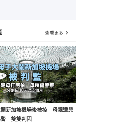
章
查看更多
大鬧新加坡機場後被控 母親遭兒
傷警 雙雙判囚