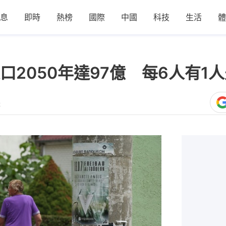
息
即時
熱榜
國際
中國
科技
生活
體
2050年達97億 每6人有1
2