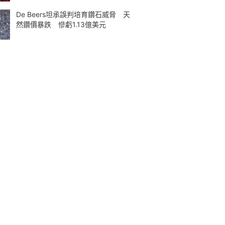
De Beers坦承誤判培育鑽石威脅 天
然鑽價暴跌 慘虧1.13億美元