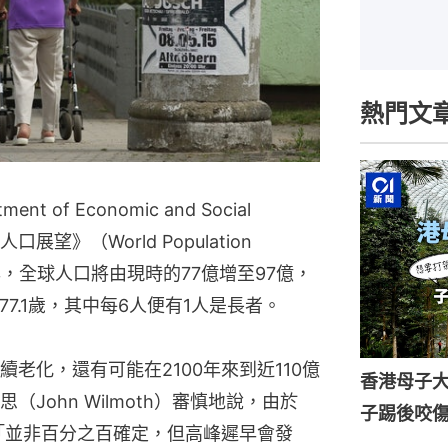
熱門文
of Economic and Social
口展望》（World Population
50年，全球人口將由現時的77億增至97億，
77.1歲，其中每6人便有1人是長者。
老化，還有可能在2100年來到近110億
香港母子
John Wilmoth）審慎地說，由於
子踢後咬
果「並非百分之百確定，但高峰遲早會發