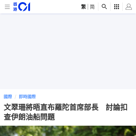
繁
|
简
國際
即時國際
文翠珊將晤直布羅陀首席部長 討論扣
查伊朗油船問題