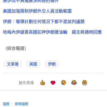
美伊尚不具備解決糾紛的條件
美國加強限制伊朗外交人員活動範圍
伊朗：導彈計劃任何情況下都不是談判議題
哈梅內伊譴責英國扣押伊朗運油輪 揚言將適時回應
（綜合報道）
文翠珊
英國
伊朗
搶先表達
國際
即時國際