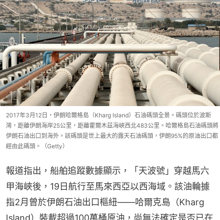
2017年3月12日，伊朗哈爾格島（Kharg Island）石油碼頭全景。碼頭位於波斯
灣，距離伊朗海岸25公里，距離霍爾木茲海峽西北483公里。哈爾格島石油碼頭將
伊朗石油出口到海外。該碼頭是世上最大的露天石油碼頭，伊朗95%的原油出口都
經由此碼頭。（Getty）
報道指出，船舶追蹤數據顯示，「天波號」穿越馬六
甲海峽後，19日航行至馬來西亞以西海域。該油輪據
指2月曾於伊朗石油出口樞紐——哈爾克島（Kharg 
Island）裝載超過100萬桶原油，尚無法確定是否已在