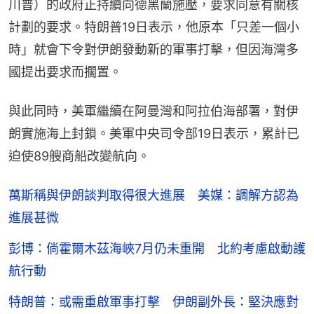
川普）的政府正持續向德黑蘭施壓，要求同意有關核
計劃的要求。特朗普19日表示，他原本「只差一個小
時」就會下令對伊朗發動新的軍事打擊，但因海灣多
國提出要求而擱置。
與此同時，美軍繼續在阿曼灣和阿拉伯海部署，對伊
朗實施海上封鎖。美軍中央司令部19日表示，累計已
迫使89艘商船改變航向。
萬斯稱與伊朗談判取得很大進展 美媒：調解方認為
進展甚微
彭博：倘霍爾木茲海峽7月仍未重開 北約考慮啟動護
航行動
特朗普：或需重啟軍事打擊 伊朗副外長：堅決應對