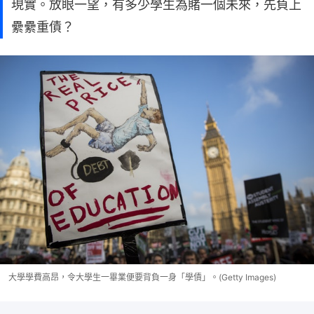
現實。放眼一望，有多少學生為賭一個未來，先負上
纍纍重債？
大學學費高昂，令大學生一畢業便要背負一身「學債」。(Getty Images)