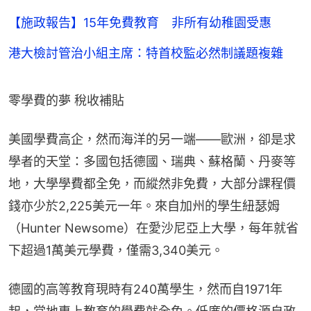
【施政報告】15年免費教育 非所有幼稚園受惠
港大檢討管治小組主席：特首校監必然制議題複雜
零學費的夢 稅收補貼
美國學費高企，然而海洋的另一端——歐洲，卻是求
學者的天堂：多國包括德國、瑞典、蘇格蘭、丹麥等
地，大學學費都全免，而縱然非免費，大部分課程價
錢亦少於2,225美元一年。來自加州的學生紐瑟姆
（Hunter Newsome）在愛沙尼亞上大學，每年就省
下超過1萬美元學費，僅需3,340美元。
德國的高等教育現時有240萬學生，然而自1971年