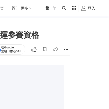
育
經濟
更多
01深圳
繁
觀點
|
简
健康
好食玩飛
登入
女
運參賽資格
在Google
追蹤《香港01》