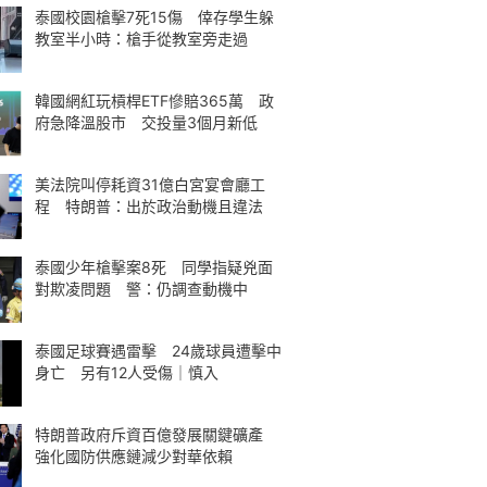
泰國校園槍擊7死15傷 倖存學生躲
教室半小時：槍手從教室旁走過
韓國網紅玩槓桿ETF慘賠365萬 政
府急降溫股市 交投量3個月新低
美法院叫停耗資31億白宮宴會廳工
程 特朗普：出於政治動機且違法
泰國少年槍擊案8死 同學指疑兇面
對欺凌問題 警：仍調查動機中
泰國足球賽遇雷擊 24歲球員遭擊中
身亡 另有12人受傷｜慎入
特朗普政府斥資百億發展關鍵礦產
強化國防供應鏈減少對華依賴