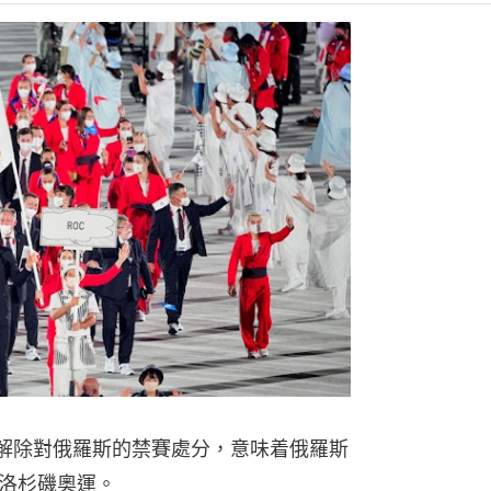
時解除對俄羅斯的禁賽處分，意味着俄羅斯
洛杉磯奧運。