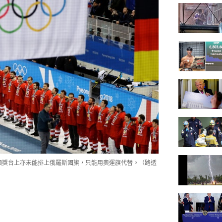
，頒獎台上亦未能排上俄羅斯國旗，只能用奧運旗代替。（路透