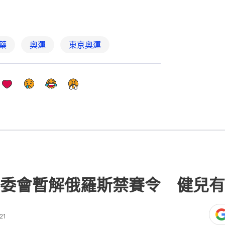
藥
奧運
東京奧運
委會暫解俄羅斯禁賽令 健兒有
21