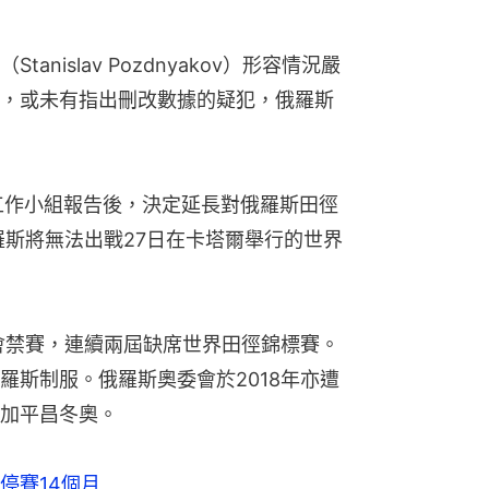
nislav Pozdnyakov）形容情況嚴
，或未有指出刪改數據的疑犯，俄羅斯
的工作小組報告後，決定延長對俄羅斯田徑
羅斯將無法出戰27日在卡塔爾舉行的世界
總會禁賽，連續兩屆缺席世界田徑錦標賽。
羅斯制服。俄羅斯奧委會於2018年亦遭
加平昌冬奧。
停賽14個月