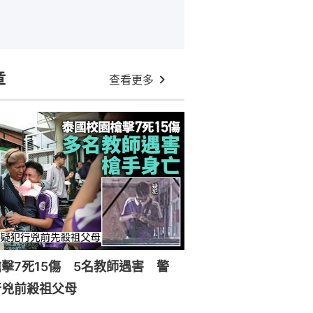
章
查看更多
擊7死15傷 5名教師遇害 警
行兇前殺祖父母