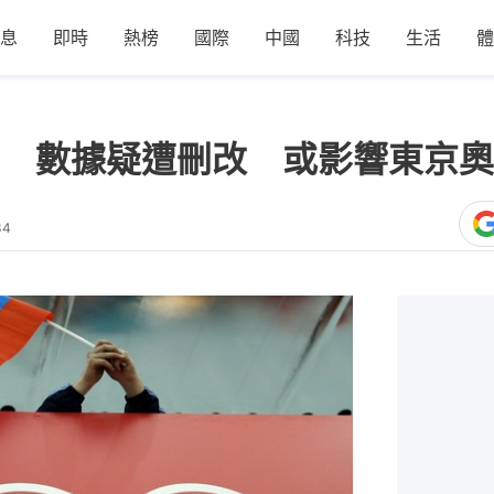
息
即時
熱榜
國際
中國
科技
生活
體
 數據疑遭刪改 或影響東京奧
34