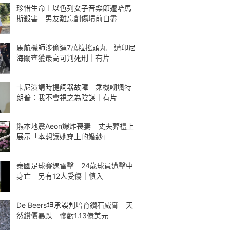
珍惜生命︱以色列女子音樂節遭哈馬
斯殺害 男友難忘創傷墳前自盡
馬航機師涉偷運7萬粒搖頭丸 遭印尼
海關查獲最高可判死刑｜有片
卡尼演講時提詞器故障 乘機嘲諷特
朗普：我不會視之為陰謀｜有片
熊本地震Aeon爆炸喪妻 丈夫葬禮上
展示「本想讓她穿上的婚紗」
泰國足球賽遇雷擊 24歲球員遭擊中
身亡 另有12人受傷｜慎入
De Beers坦承誤判培育鑽石威脅 天
然鑽價暴跌 慘虧1.13億美元