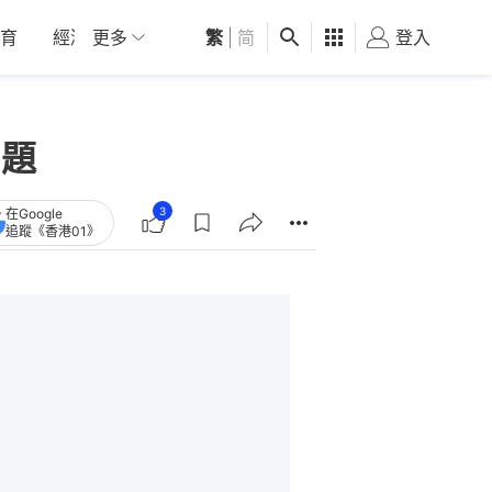
育
經濟
更多
01深圳
繁
觀點
|
简
健康
好食玩飛
登入
女
問題
3
在Google
追蹤《香港01》