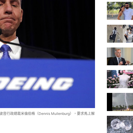
信波音行政總裁米倫伯格（Dennis Muilenburg），要求馬上解