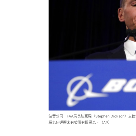
波音公司：FAA局長迪克森（Stephen Dickson）去
釋為何遲遲未有披露有關訊息。（AP）