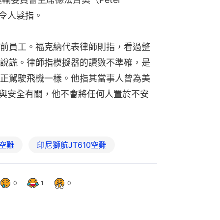
為令人髮指。
前員工。福克納代表律師則指，看過整
說謊。律師指模擬器的讀數不準確，是
正駕駛飛機一樣。他指其當事人曾為美
都與安全有關，他不會將任何人置於不安
空難
印尼獅航JT610空難
0
1
0