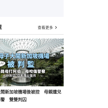
章
查看更多
大鬧新加坡機場後被控 母親遭兒
傷警 雙雙判囚