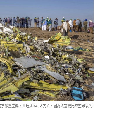
生兩宗嚴重空難，共造成346人死亡。圖為埃塞俄比亞空難後的