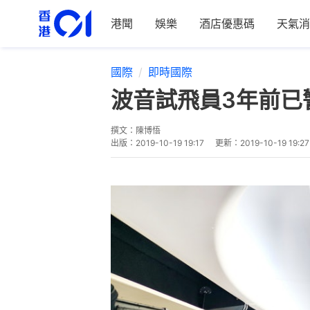
港聞
娛樂
酒店優惠碼
天氣消
國際
即時國際
波音試飛員3年前已警
撰文：
陳博悟
出版：
2019-10-19 19:17
更新：
2019-10-19 19:27