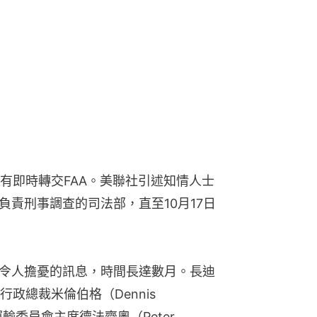
有即時轉交FAA。美聯社引述知情人士
予負責刑事調查的司法部，直至10月17日
些令人擔憂的訊息，時間長達數月。長迪
音行政總裁米倫伯格（Dennis 
運輸委員會主席德法齊奧（Peter 