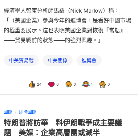
經濟學人智庫分析師馬羅（Nick Marlow）稱：
「（美國企業）參與今年的進博會，是看好中國市場
的極重要展示。這也表明美國企業對恢復『常態』
——貿易戰前的狀態——的強烈興趣。」
中美貿易戰
中美關係
進博會
24
0
0
1
0
國際
即時國際
特朗普將訪華 料伊朗戰爭成主要議
題 美媒：企業高層團或減半