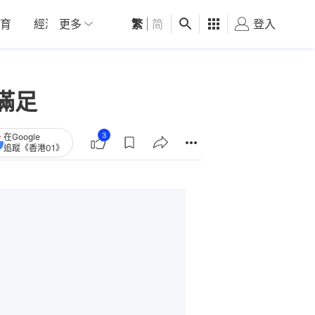
育
經濟
更多
01深圳
繁
觀點
|
简
健康
好食玩飛
登入
女
滿足
3
在Google
追蹤《香港01》