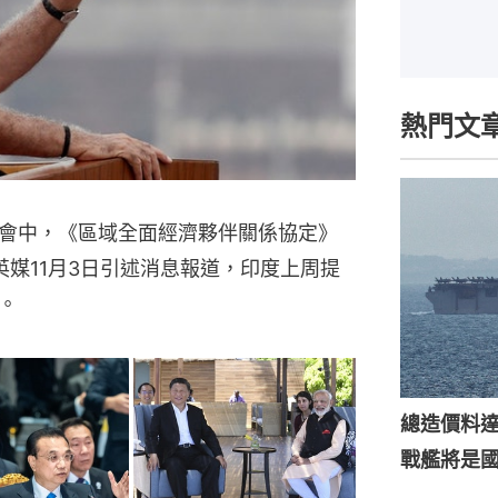
熱門文
會中，《區域全面經濟夥伴關係協定》
英媒11月3日引述消息報道，印度上周提
。
總造價料達
戰艦將是