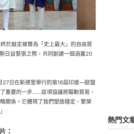
盟終於敲定被譽為「史上最大」的自由貿
勢日益緊張之際，共同創建一個涵蓋20
i）1月27日在新德里舉行的第16屆印度—歐盟
了重要的一步……這項協議將驅動貿易、
略關係。它體現了我們塑造穩定、繁榮
」
熱門文
片：