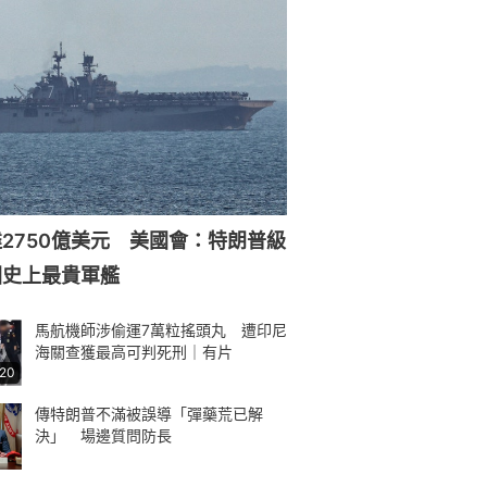
2750億美元 美國會：特朗普級
國史上最貴軍艦
馬航機師涉偷運7萬粒搖頭丸 遭印尼
海關查獲最高可判死刑｜有片
:20
傳特朗普不滿被誤導「彈藥荒已解
決」 場邊質問防長