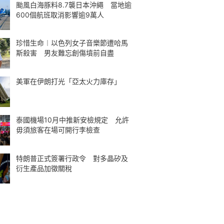
颱風白海豚料8.7襲日本沖繩 當地逾
600個航班取消影響逾9萬人
珍惜生命︱以色列女子音樂節遭哈馬
斯殺害 男友難忘創傷墳前自盡
美軍在伊朗打光「亞太火力庫存」
泰國機場10月中推新安檢規定 允許
毋須旅客在場可開行李檢查
特朗普正式簽署行政令 對多晶矽及
衍生產品加徵關稅