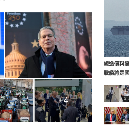
總造價料達
戰艦將是
+
4
01