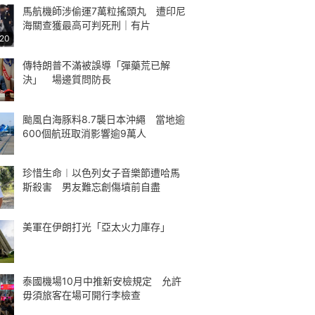
馬航機師涉偷運7萬粒搖頭丸 遭印尼
海關查獲最高可判死刑｜有片
:20
傳特朗普不滿被誤導「彈藥荒已解
決」 場邊質問防長
颱風白海豚料8.7襲日本沖繩 當地逾
600個航班取消影響逾9萬人
珍惜生命︱以色列女子音樂節遭哈馬
斯殺害 男友難忘創傷墳前自盡
美軍在伊朗打光「亞太火力庫存」
泰國機場10月中推新安檢規定 允許
毋須旅客在場可開行李檢查