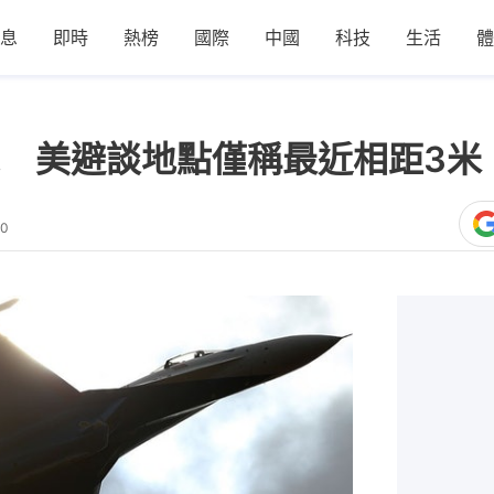
息
即時
熱榜
國際
中國
科技
生活
體
 美避談地點僅稱最近相距3米
40