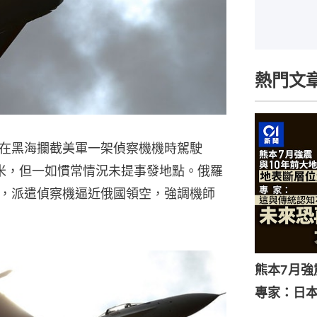
熱門文
在黑海攔截美軍一架偵察機機時駕駛
米，但一如慣常情況未提事發地點。俄羅
，派遣偵察機逼近俄國領空，強調機師
熊本7月
專家：日