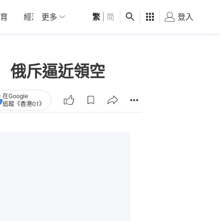
育
經濟
更多
01深圳
繁
觀點
|
简
健康
好食玩飛
登入
女
 俄斥逼近領空
在Google
追蹤《香港01》