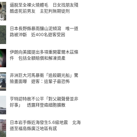
逼脫至全裸火燒體毛 日女找朋友殘
酷虐死前男友 主犯判無期徒刑
日本長野縣暴雨釀山泥傾瀉 唯一道
路被沖斷 近400名遊客受困
伊朗向美國提出多項重開霍爾木茲條
件 包括全額賠償和解凍資產
非洲巨大河馬暴衝「追殺觀光船」驚
險畫面曝 遊客：這輩子最恐怖
亨特認特赦不公平「對父親聲譽並非
好事」 透露拜登癌細胞擴散
日本岩手縣近海發生5.6級地震 北海
道至福島縣廣泛地區有感