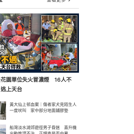
花園單位失火冒濃煙 16人不
戶逃上天台
黃大仙上邨血案｜傷者家犬見陌生人
一度吠叫 家中部分地面鋪膠墊
船灣淡水湖郊遊徑男子昏迷 直升機
出動惟證不治 正調查是否中暑