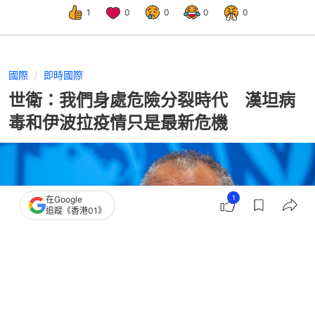
1
0
0
0
0
國際
即時國際
世衛：我們身處危險分裂時代 漢坦病
毒和伊波拉疫情只是最新危機
1
在Google
追蹤《香港01》