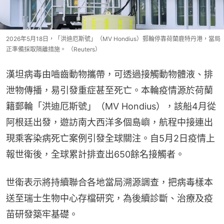
2026年5月18日，「洪迪厄斯號」（MV Hondius）郵輪停靠荷蘭鹿特丹港，當局
正準備採取隔離措施。 （Reuters）
漢坦病毒由嚙齒動物攜帶，可透過接觸動物體液、排
泄物傳播，易引發重症甚至死亡。本輪疫情源於荷蘭
籍郵輪「洪迪厄斯號」（MV Hondius），該船4月從
阿根廷出發，遊訪南大西洋多個島嶼，航程中接連出
現乘客染病死亡案例引發全球關注。自5月2日疫情上
報世衛後，全球累計排查出650餘名接觸者。
世衛表示將持續聯合各地當局溯源調查，把病毒樣本
送至瑞士生物中心存檔研究，為後續診斷、治療及疫
苗研發築牢基礎。