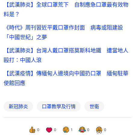
【武漢肺炎】全球口罩荒下 自制應急口罩最有效物
料是？
《時代》周刊習近平戴口罩作封面 病毒或阻建設
「中國世紀」之夢
【武漢肺炎】台灣人戴口罩搭莫斯科地鐵 遭當地人
毆打：中國人滾
【武漢疫情】傳緬甸人邊境向中國扔口罩 緬甸駐華
使館回應
新冠肺炎
口罩教學及行情
世衛
0
0
1
0
0