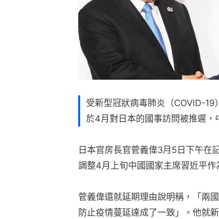
受新型冠狀病毒肺炎（COVID-
於4月對日本的國事訪問被推遲，
日本官房長官菅義偉3月5日下午在
調整4月上旬中國國家主席習近平作
菅義偉還就延期理由說明稱，「兩國
防止疫情蔓延達成了一致」。他就新