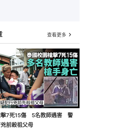
章
查看更多
擊7死15傷 5名教師遇害 警
行兇前殺祖父母