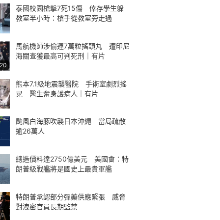
泰國校園槍擊7死15傷 倖存學生躲
教室半小時：槍手從教室旁走過
馬航機師涉偷運7萬粒搖頭丸 遭印尼
海關查獲最高可判死刑｜有片
:20
熊本7.1級地震襲醫院 手術室劇烈搖
晃 醫生奮身護病人｜有片
颱風白海豚吹襲日本沖繩 當局疏散
逾26萬人
總造價料達2750億美元 美國會：特
朗普級戰艦將是國史上最貴軍艦
特朗普承認部分彈藥供應緊張 威脅
對洩密官員長期監禁