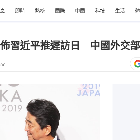
息
即時
熱榜
國際
中國
科技
生活
體
佈習近平推遲訪日 中國外交部
:00