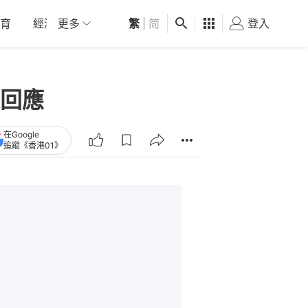
育
經濟
更多
01深圳
繁
觀點
|
简
健康
好食玩飛
登入
女
回應
在Google
追蹤《香港01》