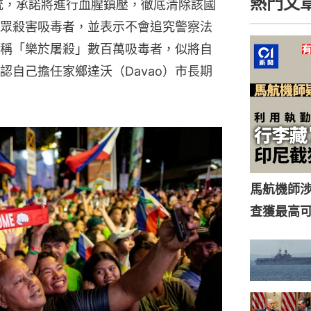
熱門文
總統，承諾將進行血腥鎮壓，徹底清除該國
眾殺害吸毒者，並表示不會追究警察法
稱「樂於屠殺」數百萬吸毒者，似將自
認自己擔任家鄉達沃（Davao）市長期
馬航機師
查獲最高