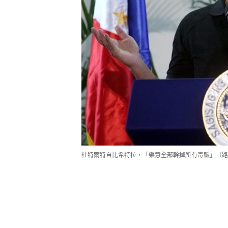
杜特爾特自比希特拉，「樂意全部幹掉所有毒販」（路