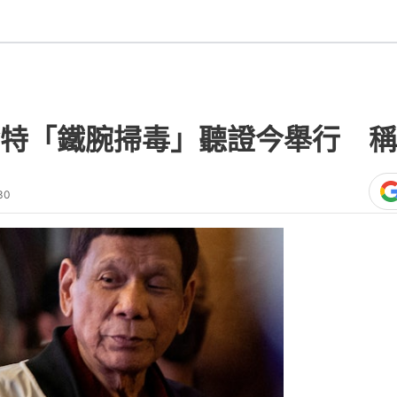
特「鐵腕掃毒」聽證今舉行 稱
30