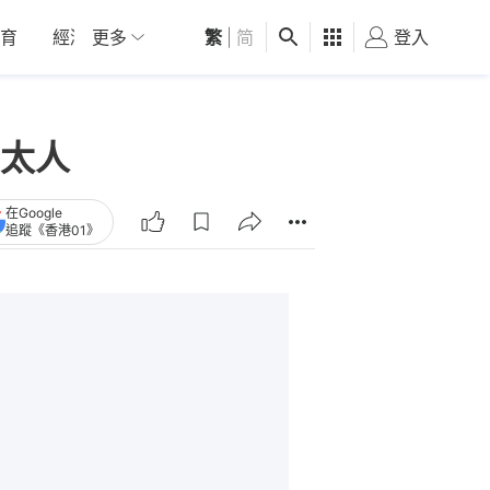
育
經濟
更多
01深圳
繁
觀點
|
简
健康
好食玩飛
登入
女
太人
在Google
追蹤《香港01》