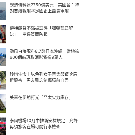
總造價料達2750億美元 美國會：特
朗普級戰艦將是國史上最貴軍艦
傳特朗普不滿被誤導「彈藥荒已解
決」 場邊質問防長
颱風白海豚料8.7襲日本沖繩 當地逾
600個航班取消影響逾9萬人
珍惜生命︱以色列女子音樂節遭哈馬
斯殺害 男友難忘創傷墳前自盡
美軍在伊朗打光「亞太火力庫存」
泰國機場10月中推新安檢規定 允許
毋須旅客在場可開行李檢查