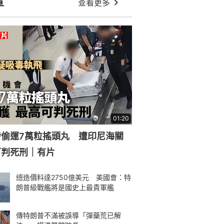
章
查看更多
01:20
涉偷運7萬粒搖頭丸 遭印尼海關
可判死刑｜有片
總造價料達2750億美元 美國會：特
朗普級戰艦將是國史上最貴軍艦
傳特朗普不滿被誤導「彈藥荒已解