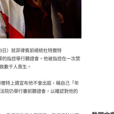
23日）就菲律賓前總統杜特爾特
嫌反人類罪的指控舉行聽證會。他被指控在一次禁
致數千人喪生。
特爾特上週宣布他不會出庭，稱自己「年
法院仍舉行審前聽證會，以確認對他的