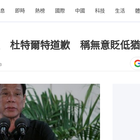
息
即時
熱榜
國際
中國
科技
生活
體
 杜特爾特道歉 稱無意貶低猶
3