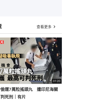
章
查看更多
01:20
涉偷運7萬粒搖頭丸 遭印尼海關
可判死刑｜有片