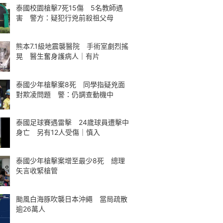
泰國校園槍擊7死15傷 5名教師遇
害 警方：疑犯行兇前殺祖父母
熊本7.1級地震襲醫院 手術室劇烈搖
晃 醫生奮身護病人｜有片
泰國少年槍擊案8死 同學指疑兇面
對欺凌問題 警：仍調查動機中
泰國足球賽遇雷擊 24歲球員遭擊中
身亡 另有12人受傷｜慎入
泰國少年槍擊案增至最少8死 總理
矢言收緊槍管
颱風白海豚吹襲日本沖繩 當局疏散
逾26萬人