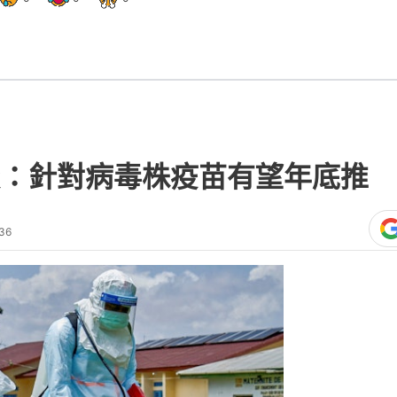
：針對病毒株疫苗有望年底推 
36