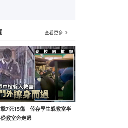
章
查看更多
擊7死15傷 倖存學生躲教室半
手從教室旁走過