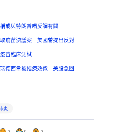
稱或與特朗普唱反調有關
取疫苗決議案 美國曾提出反對
疫苗臨床測試
瑞德西韋被指療效微 美股急回
肺炎
0
0
0