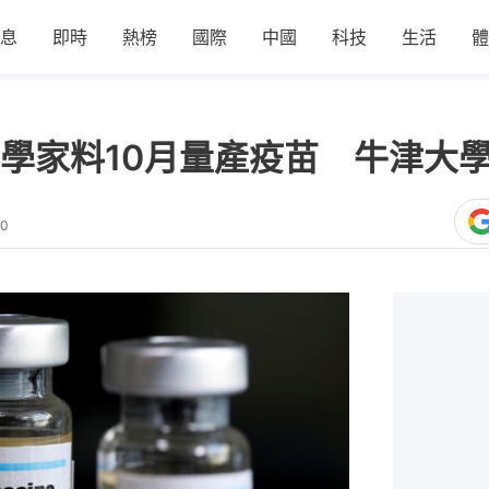
息
即時
熱榜
國際
中國
科技
生活
體
學家料10月量產疫苗 牛津大
10