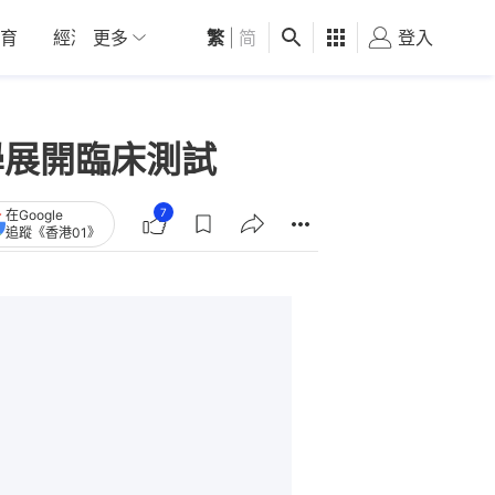
育
經濟
更多
01深圳
繁
觀點
|
简
健康
好食玩飛
登入
女
學展開臨床測試
7
在Google
追蹤《香港01》