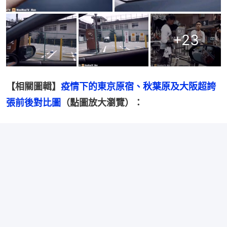
+
23
【相關圖輯】
疫情下的東京原宿、秋葉原及大阪超誇
張前後對比圖
（點圖放大瀏覽）：