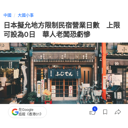
中國
大國小事
日本擬允地方限制民宿營業日數 上限
可設為0日 華人老闆恐虧慘
5
在Google
追蹤《香港01》
撰文：
日本這些事兒
出版：
2026-06-25 08:30
更新：
2026-06-25 08:30