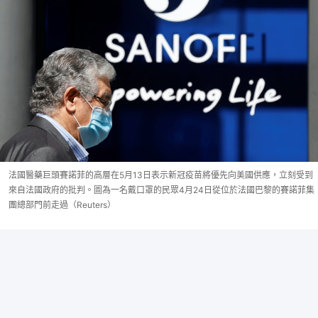
法國醫藥巨頭賽諾菲的高層在5月13日表示新冠疫苗將優先向美國供應，立刻受到
來自法國政府的批判。圖為一名戴口罩的民眾4月24日從位於法國巴黎的賽諾菲集
團總部門前走過（Reuters）