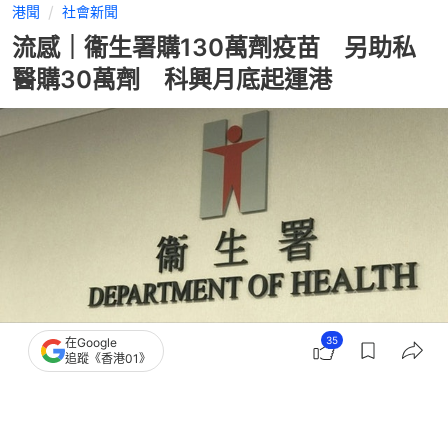
港聞
社會新聞
流感｜衞生署購130萬劑疫苗 另助私
醫購30萬劑 科興月底起運港
35
在Google
追蹤《香港01》
撰文：
任葆穎
出版：
2026-08-05 16:42
更新：
2026-08-05 16:42