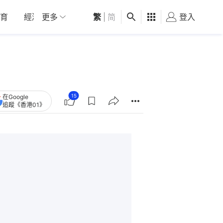
育
經濟
更多
01深圳
繁
觀點
|
简
健康
好食玩飛
登入
女
15
在Google
追蹤《香港01》