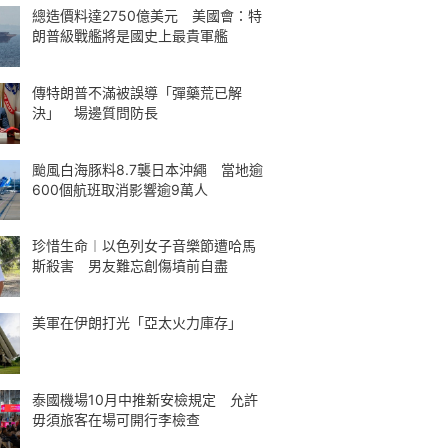
總造價料達2750億美元 美國會：特
朗普級戰艦將是國史上最貴軍艦
傳特朗普不滿被誤導「彈藥荒已解
決」 場邊質問防長
颱風白海豚料8.7襲日本沖繩 當地逾
600個航班取消影響逾9萬人
珍惜生命︱以色列女子音樂節遭哈馬
斯殺害 男友難忘創傷墳前自盡
美軍在伊朗打光「亞太火力庫存」
泰國機場10月中推新安檢規定 允許
毋須旅客在場可開行李檢查